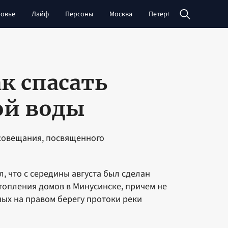
овье
Лайф
Персоны
Москва
Петербург
Сибирь
к спасать
ой воды
 совещания, посвященного
, что с середины августа был сделан
топления домов в Минусинске, причем не
ных на правом берегу протоки реки