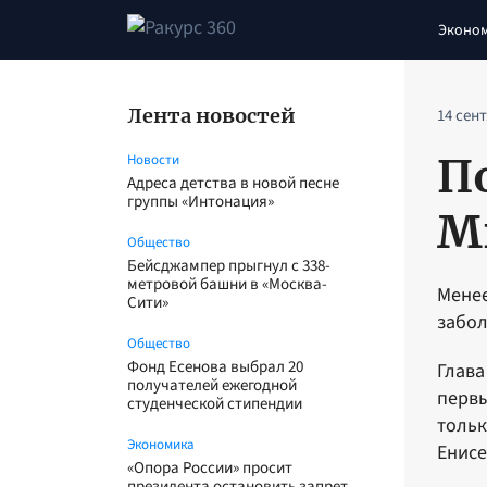
Эконо
Лента новостей
14 сен
П
Новости
Адреса детства в новой песне
группы «Интонация»
М
Общество
Бейсджампер прыгнул с 338-
метровой башни в «Москва-
Менее
Сити»
забол
Общество
Фонд Есенова выбрал 20
Глава
получателей ежегодной
первы
студенческой стипендии
тольк
Экономика
Енисе
«Опора России» просит
президента остановить запрет