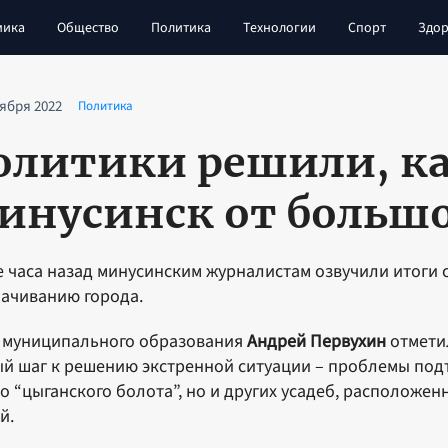
мика
Общество
Политика
Технологии
Спорт
Здор
тября 2022
Политика
олитики решили, ка
инусинск от больш
 часа назад минусинским журналистам озвучили итоги
ачиванию города.
 муниципального образования
Андрей Первухин
отметил
й шаг к решению экстренной ситуации – проблемы под
о “цыганского болота”, но и других усадеб, расположен
й.