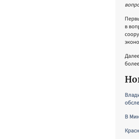
вопро
Первы
в воп
соору
экон
Далее
более
Но
Влади
обсле
В Мин
Крас