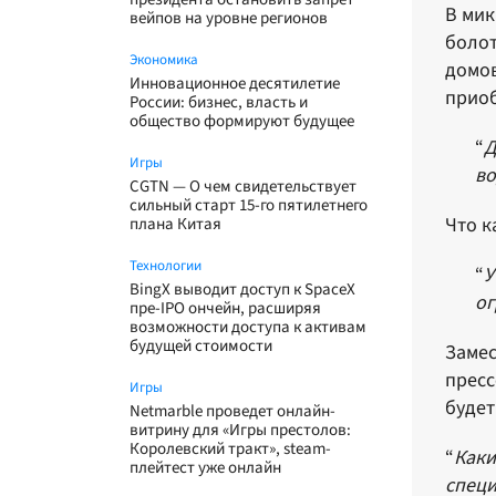
В мик
вейпов на уровне регионов
болот
Экономика
домов
Инновационное десятилетие
приоб
России: бизнес, власть и
общество формируют будущее
“
Д
Игры
во
CGTN — О чем свидетельствует
сильный старт 15-го пятилетнего
Что к
плана Китая
Технологии
“
У
BingX выводит доступ к SpaceX
ог
пре-IPO ончейн, расширяя
возможности доступа к активам
будущей стоимости
Замес
пресс
Игры
будет
Netmarble проведет онлайн-
витрину для «Игры престолов:
Королевский тракт», steam-
“
Каки
плейтест уже онлайн
специ