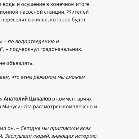
а воды и осушение в конечном итоге
ионной насосной станции. Жителей
переселят в жилье, которое будет
 – по водоотведению и
а
“, – подчеркнул градоначальник.
не объявлять.
аем, что этим режимом мы сможем
ая
Анатолий Цыкалов
в комментариях
ия Минусинска рассмотрен комплексно и
тил он. –
Сегодня мы пригласили всех
ий. Заслушали людей, знающих историю