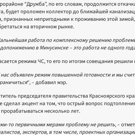
рорайоне “Дружба”, по его словам, продолжится откачк
а, будет проложен коллектор до ближайшей канализац
, признанных непригодными к проживанию этой зимой, 
ретаться на вторичном рынке.
альнейшая работа по комплексному решению проблемы
допонижению в Минусинске – это работа не одного год
асается режима ЧС, то его по итогам совещания решили 
 нас объявлен режим повышенной готовности и мы счит
раничиться
“, – добавил мэр.
титель председателя правительства Красноярского кр
е сделал акцент на том, что острый вопрос подтоплен
 прорабатываться несколько лет.
ми-то первичными мерами проблему не решить
, – отме
алистов, экспертов, в том числе, проектных организац