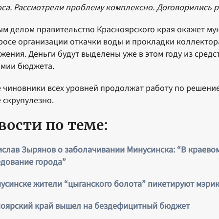
са. Рассмотрели проблему комплексно. Договорились р
м делом правительство Красноярского края окажет м
росе организации откачки воды и прокладки коллектор
жения. Деньги будут выделены уже в этом году из средс
омии бюджета.
 чиновники всех уровней продолжат работу по решени
 скрупулезно.
вости по теме:
слав Зырянов о заболачивании Минусинска: “В краевом
дование города”
усинске жители “цыганского болота” пикетируют мэри
ноярский край вышел на бездефицитный бюджет