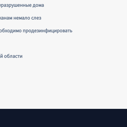
луразрушенные дома
жанам немало слез
еобходимо продезинфицировать
й области