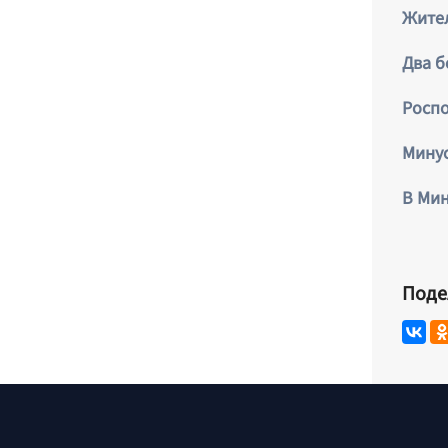
Жител
Два б
Роспо
Минус
В Мин
Поде