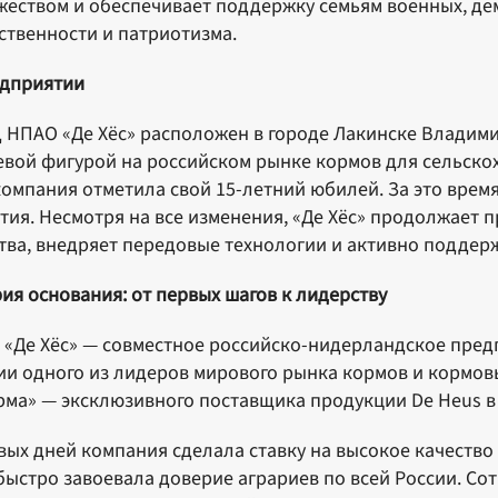
жеством и обеспечивает поддержку семьям военных, д
ственности и патриотизма.
едприятии
 НПАО «Де Хёс» расположен в городе Лакинске Владими
вой фигурой на российском рынке кормов для сельскох
компания отметила свой 15-летний юбилей. За это врем
тия. Несмотря на все изменения, «Де Хёс» продолжает 
тва, внедряет передовые технологии и активно подде
ия основания: от первых шагов к лидерству
«Де Хёс» — совместное российско-нидерландское предп
ии одного из лидеров мирового рынка кормов и кормов
ма» — эксклюзивного поставщика продукции De Heus в Р
вых дней компания сделала ставку на высокое качеств
быстро завоевала доверие аграриев по всей России. С