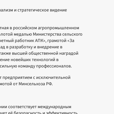
нализм и стратегическое видение
стная в российском агропромышленном
олотой медалью Министерства сельского
очетный работник АПК», грамотой «За
ад в разработку и внедрение в
 также высшей общественной наградой
рение новейших технологий в
ь сильную команду профессионалов.
ет предприятием с исключительной
мотой от Минсельхоза РФ.
ании соответствует международным
ирует её безопасность и эффективность