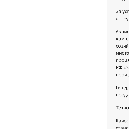
За ус
опред
Акцио
компл
хозяй
много
произ
РФ «З
произ
Генер
преда
Техно
Качес
станд