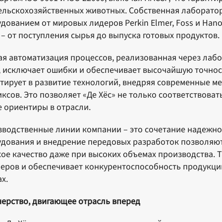
ельскохозяйственных животных. Собственная лаборато
дованием от мировых лидеров Perkin Elmer, Foss и Han
 – от поступления сырья до выпуска готовых продуктов.
я автоматизация процессов, реализованная через ла
, исключает ошибки и обеспечивает высочайшую точнос
тирует в развитие технологий, внедряя современные м
ксов. Это позволяет «Де Хёс» не только соответствоват
 ориентиры в отрасли.
водственные линии компании – это сочетание надежно
дования и внедрение передовых разработок позволяют
ое качество даже при высоких объемах производства. 
еров и обеспечивает конкурентоспособность продукци
х.
ерство, двигающее отрасль вперед