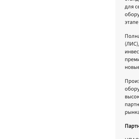
для с
обору
этапе
Полна
(ЛИС)
инвес
преми
новые
Произ
обору
высок
партн
рынка
Партн