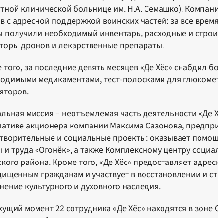
тной клинической больнице им. Н.А. Семашко). Компа
в с адресной поддержкой воинских частей: за все врем
 получили необходимый инвентарь, расходные и строи
торы дронов и лекарственные препараты.
 того, за последние девять месяцев «Де Хёс» снабдил 
одимыми медикаментами, тест-полосками для глюкомет
яторов.
льная миссия – неотъемлемая часть деятельности «Де Х
ативе акционера компании Максима Сазонова, предпр
творительные и социальные проекты: оказывает помощ
 и труда «Огонёк», а также Комплексному центру соци
кого района. Кроме того, «Де Хёс» предоставляет адр
ищенным гражданам и участвует в восстановлении и стр
нение культурного и духовного наследия.
кущий момент 22 сотрудника «Де Хёс» находятся в зоне