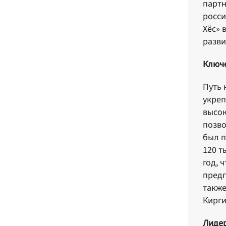
партн
росси
Хёс» 
разви
Ключе
Путь 
укреп
высок
позво
был п
120 т
год, 
предп
также
Кирги
Лидер