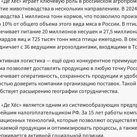
«Де Хёс» играет ключевую роль в российском агропр
тие животноводства в нескольких направлениях. В 202
водства 1 миллиона тонн кормов, что позволило произ
 10% от общего объема этого вида мяса в России. В пт
ечивает питание 20 миллионов несушек и 27,5 миллиона
ардов яиц и 725 тысяч тонн мяса птицы ежегодно. В сек
дничает с 36 ведущими агрохолдингами, входящими в Т
тивная логистика — ещё одно конкурентное преимущес
ма позволяет доставлять продукцию в любую точку Рос
ечивает оперативность, сохранность продукции и удобс
стью доверить компании организацию поставок. Такой 
бствует расширению географии сотрудничества.
«Де Хёс» является одним из системообразующих предпр
ейшим налогоплательщиком РФ. За 15 лет работы комп
ационных технологий, которые позволяют осуществлят
каемой продукции и оптимизировать процессы, а также
рживается активной социальной позиции.