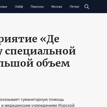
овье
Лайф
Персоны
Москва
Петербург
Сибирь
риятие «Де
у специальной
ольшой объем
о оказывает гуманитарную помощь
 и медицинским учреждениям (Курской