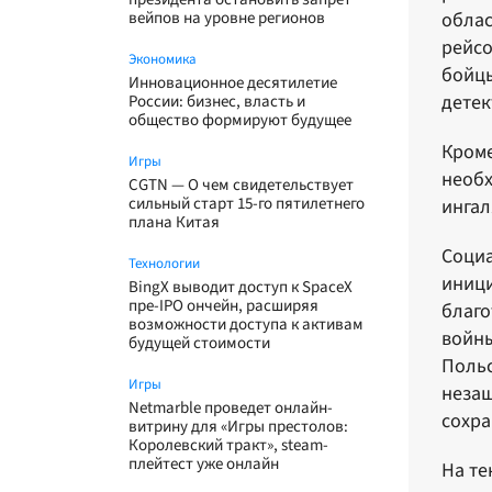
вейпов на уровне регионов
облас
рейсо
Экономика
бойцы
Инновационное десятилетие
детек
России: бизнес, власть и
общество формируют будущее
Кроме
Игры
необх
CGTN — О чем свидетельствует
сильный старт 15-го пятилетнего
ингал
плана Китая
Социа
Технологии
иници
BingX выводит доступ к SpaceX
пре-IPO ончейн, расширяя
благо
возможности доступа к активам
войны
будущей стоимости
Польс
Игры
незащ
Netmarble проведет онлайн-
сохра
витрину для «Игры престолов:
Королевский тракт», steam-
плейтест уже онлайн
На те