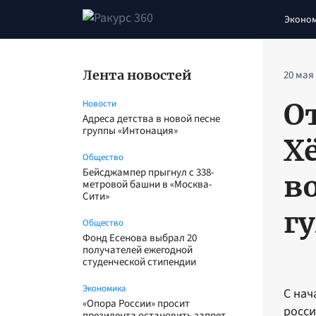
Эконо
Лента новостей
20 мая
О
Новости
Адреса детства в новой песне
группы «Интонация»
Х
Общество
Бейсджампер прыгнул с 338-
в
метровой башни в «Москва-
Сити»
г
Общество
Фонд Есенова выбрал 20
получателей ежегодной
студенческой стипендии
Экономика
С нач
«Опора России» просит
росси
президента остановить запрет