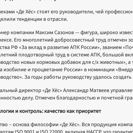
пехами «Де Хёс» стоят его руководители, чей профессио
елили тенденции в отрасли.
нер компании Максим Сазонов — фигура, широко изве
ексе. Его многолетний добросовестный труд отмечен з
ства РФ «За вклад в развитие АПК России», званием «П
летний плодотворный труд в системе АПК, большой вкл
водство новых кормовых добавок для с/х животных», а
а изобилие и процветание России» в номинации «Внед
водство». За годы работы руководству удалось создат
альный директор «Де Хёс» Александр Матвеев управля
нностью делу. Отмечен благодарностью и почетной гра
логии и контроль: качество как приоритет
тво – основа философии «Де Хёс». Вся продукция комп
артам ISO 9001 и ISO 22000, включая НАССР, что гарант