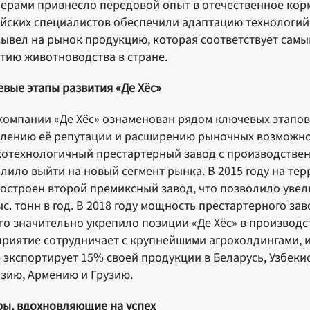
ерами привнесло передовой опыт в отечественное корм
йских специалистов обеспечили адаптацию технологий 
вывел на рынок продукцию, которая соответствует сам
тию животноводства в стране.
вые этапы развития «Де Хёс»
компании «Де Хёс» ознаменован рядом ключевых этапов
лению её репутации и расширению рыночных возможнос
отехнологичный престартерный завод с производственн
лило выйти на новый сегмент рынка. В 2015 году на т
остроен второй премиксный завод, что позволило уве
ыс. тонн в год. В 2018 году мощность престартерного за
что значительно укрепило позиции «Де Хёс» в производс
риятие сотрудничает с крупнейшими агрохолдингами, им
 экспортирует 15% своей продукции в Беларусь, Узбекис
зию, Армению и Грузию.
ы, вдохновляющие на успех