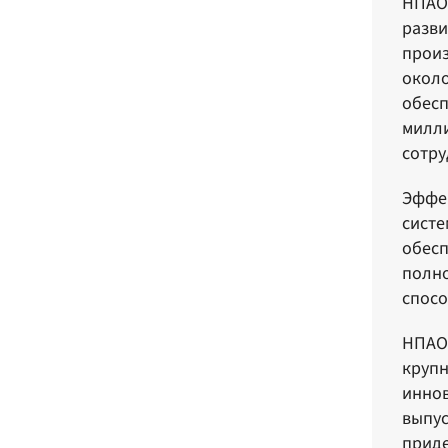
НПАО 
разви
произ
около
обесп
милли
сотру
Эффек
систе
обесп
полно
спосо
НПАО 
крупн
иннов
выпус
приде