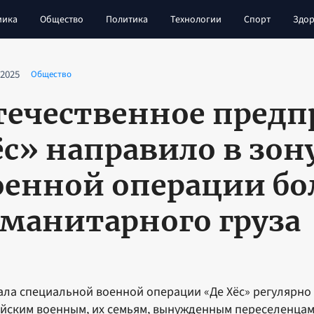
мика
Общество
Политика
Технологии
Спорт
Здор
 2025
Общество
течественное предп
ёс» направило в зон
оенной операции б
уманитарного груза
ала специальной военной операции «Де Хёс» регулярн
йским военным, их семьям, вынужденным переселенцам