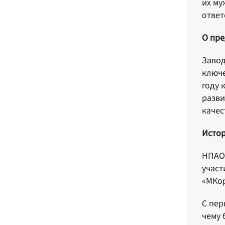
их му
ответ
О пр
Завод
ключе
году 
разви
качес
Истор
НПАО 
участ
«МКор
С пер
чему 