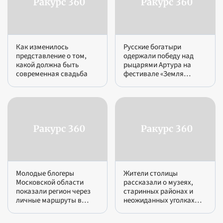
Как изменилось
Русские богатыри
представление о том,
одержали победу над
какой должна быть
рыцарями Артура на
современная свадьба
фестивале «Земля
легенд»: 25 тысяч гостей
выбрали родные сказки
Молодые блогеры
Жители столицы
Московской области
рассказали о музеях,
показали регион через
старинных районах и
личные маршруты в
неожиданных уголках
проекте «Больше, чем
Москвы в рамках
путешествие в
проекта «Больше, чем