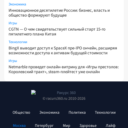
Экономика
Инновационное десятилетие России: бизнес, власть и
общество формируют будущее
Игры
CGTN — О чем свидетельствует сильный старт 15-го
пятилетнего плана Китая
Технологии
BingX выводит доступ к SpaceX пре-IPO ончейн, расширяя
возможности доступа к активам будущей стоимости
Игры
Netmarble проведет онлайн-витрину для «Игры престолов:
Королевский тракт», steam-плейтест уже онлайн
© racurs360.ru 2010-2026
Общество
Экономика
Политика
Технологии
Москва
Петербург
Мир
Здоровье
Лайф