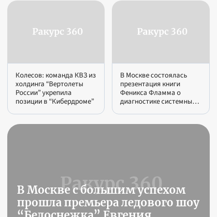
молодёжную столицу»
путешествие в
молодёжную столицу»
Колесов: команда КВЗ из
В Москве состоялась
холдинга “Вертолеты
презентация книги
России” укрепила
Феникса Фламма о
позиции в “Кибердроме”
диагностике системных
кризисов
В Москве с большим успехом
прошла премьера ледового шоу
“Белоснежка” Евгения