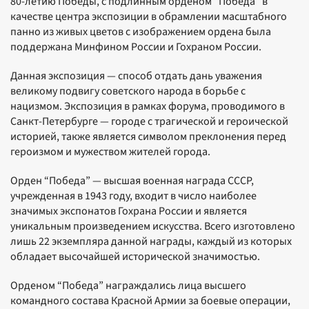
80-летию Победы, с подлинным орденом “Победа” в
качестве центра экспозиции в обрамлении масштабного
панно из живых цветов с изображением ордена была
поддержана Минфином России и Гохраном России.
Данная экспозиция — способ отдать дань уважения
великому подвигу советского народа в борьбе с
нацизмом. Экспозиция в рамках форума, проводимого в
Санкт-Петербурге — городе с трагической и героической
историей, также является символом преклонения перед
героизмом и мужеством жителей города.
Орден “Победа” — высшая военная награда СССР,
учрежденная в 1943 году, входит в число наиболее
значимых экспонатов Гохрана России и является
уникальным произведением искусства. Всего изготовлено
лишь 22 экземпляра данной награды, каждый из которых
обладает высочайшей исторической значимостью.
Орденом “Победа” награждались лица высшего
командного состава Красной Армии за боевые операции,