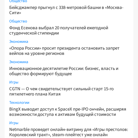
Общество
Бейсджампер прыгнул с 338-метровой башни в «Москва-
Сити»
Общество
Фонд Есенова выбрал 20 получателей ежегодной
студенческой стипендии
Экономика
«Опора России» просит президента остановить запрет
вейпов на уровне регионов
Экономика
Инновационное десятилетие России: бизнес, власть и
общество формируют будущее
Игры
CGTN — О чем свидетельствует сильный старт 15-го
пятилетнего плана Китая
Технологии
BingX выводит доступ к SpaceX пре-IPO ончейн, расширяя
возможности доступа к активам будущей стоимости
Игры
Netmarble проведет онлайн-витрину для «Игры престолов:
Королевский тракт», steam-плейтест уже онлайн