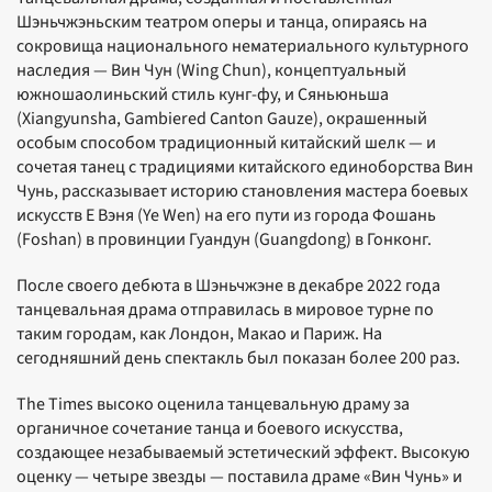
Шэньчжэньским театром оперы и танца, опираясь на
сокровища национального нематериального культурного
наследия — Вин Чун (Wing Chun), концептуальный
южношаолиньский стиль кунг-фу, и Сяньюньша
(Xiangyunsha, Gambiered Canton Gauze), окрашенный
особым способом традиционный китайский шелк — и
сочетая танец с традициями китайского единоборства Вин
Чунь, рассказывает историю становления мастера боевых
искусств Е Вэня (Ye Wen) на его пути из города Фошань
(Foshan) в провинции Гуандун (Guangdong) в Гонконг.
После своего дебюта в Шэньчжэне в декабре 2022 года
танцевальная драма отправилась в мировое турне по
таким городам, как Лондон, Макао и Париж. На
сегодняшний день спектакль был показан более 200 раз.
The Times высоко оценила танцевальную драму за
органичное сочетание танца и боевого искусства,
создающее незабываемый эстетический эффект. Высокую
оценку — четыре звезды — поставила драме «Вин Чунь» и