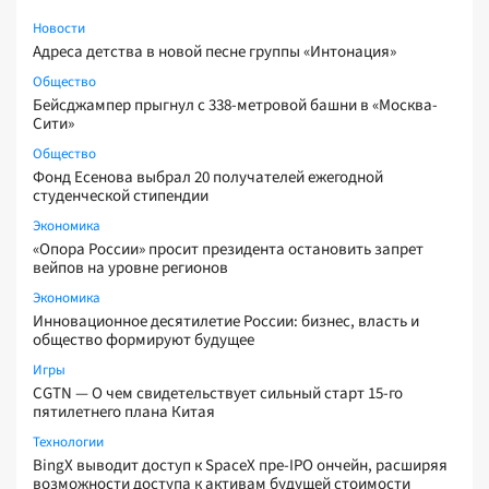
Новости
Адреса детства в новой песне группы «Интонация»
Общество
Бейсджампер прыгнул с 338-метровой башни в «Москва-
Сити»
Общество
Фонд Есенова выбрал 20 получателей ежегодной
студенческой стипендии
Экономика
«Опора России» просит президента остановить запрет
вейпов на уровне регионов
Экономика
Инновационное десятилетие России: бизнес, власть и
общество формируют будущее
Игры
CGTN — О чем свидетельствует сильный старт 15-го
пятилетнего плана Китая
Технологии
BingX выводит доступ к SpaceX пре-IPO ончейн, расширяя
возможности доступа к активам будущей стоимости