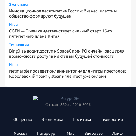
Экономика
Инновационное десятилетие России: бизнес, власть и
общество формируют будущее
Игры
CGTN — О чем свидетельствует сильный старт 15-го
пятилетнего плана Китая
Технологии
BingX выводит доступ к SpaceX пре-IPO ончейн, расширяя
возможности доступа к активам будущей стоимости
Игры
Netmarble проведет онлайн-витрину для «Игры престолов:
Королевский тракт», steam-плейтест уже онлайн
© racurs360.ru 2010-2026
Общество
Экономика
Политика
Технологии
Москва
Петербург
Мир
Здоровье
Лайф