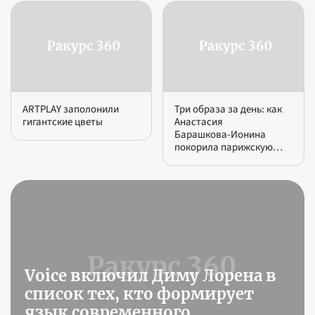
ARTPLAY заполонили
Три образа за день: как
гигантские цветы
Анастасия
Барашкова‑Ионина
покорила парижскую
Неделю моды и попала в
топ издания ОК! вместе с
Деми Мур и Дженнифер
Лопес
Voice включил Диму Лорена в
список тех, кто формирует
язык современного