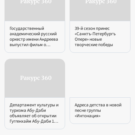
Государственный
39-й сезон принес
академический русский
«Санктъ-Петербургъ
оркестр имени Андреева
Опере» новые
выпустил фильм о
творческие победы
гастрольном туре
Департамент культуры и
Адреса детства в новой
туризма Абу-Даби
песне группы
объявляет об открытии
«Интонация»
Гуггенхайм Абу-Даби 11
декабря 2026 года