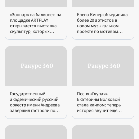
«Зоопарк на балконе»: на
Елена Кипер объединила
площадке ARTPLAY
более 20 артистов в
открывается выставка
новом музыкальном
скульптур, которых
проекте по мотивам
можно трогать,
русских сказок
обнимать и купить
Государственный
Песня «Глупая»
академический русский
Екатерины Волковой
оркестр имени Андреева
стала клипом: теперь
завершил гастроли по
история звучит еще
Поволжью
тяжелее