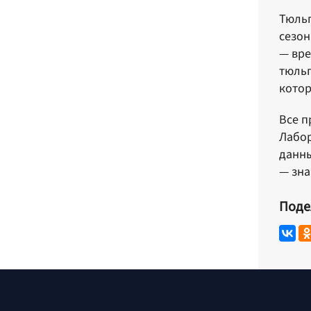
Тюльп
сезон
— вре
тюльп
котор
Все п
Лабор
данны
— зна
Поде