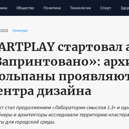
мика
Общество
Политика
Технологии
Спорт
Здор
 2026
Культура
 ARTPLAY стартовал
Запринтовано»: ар
юльпаны проявляют
ентра дизайна
т стал продолжением «Лаборатории смыслов 1.3» и од
неры и архитекторы исследовали территорию кластера
ы для городской среды.