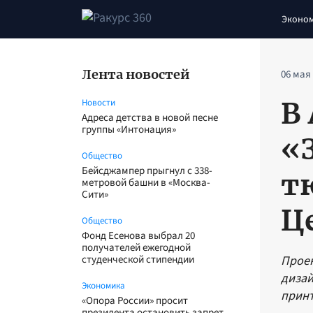
Эконо
Лента новостей
06 мая
В
Новости
Адреса детства в новой песне
группы «Интонация»
«
Общество
Бейсджампер прыгнул с 338-
т
метровой башни в «Москва-
Сити»
Ц
Общество
Фонд Есенова выбрал 20
получателей ежегодной
студенческой стипендии
Проек
дизай
Экономика
принт
«Опора России» просит
президента остановить запрет