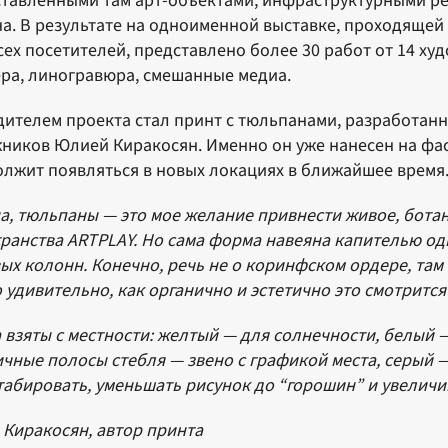
тавленными там арт-объектами, инфраструктурными р
а. В результате на одноименной выставке, проходящей 
сех посетителей, представлено более 30 работ от 14 ху
ра, линогравюра, смешанные медиа.
ителем проекта стал принт с тюльпанами, разработан
ников Юлией Киракосян. Именно он уже нанесен на фас
лжит появляться в новых локациях в ближайшее время
а, тюльпаны — это мое желание привнести живое, бота
ранства ARTPLAY. Но сама форма навеяна капителью од
ых колонн. Конечно, речь не о коринфском ордере, там 
 удивительно, как органично и эстетично это смотритс
 взяты с местности: желтый — для солнечности, белый 
чные полосы стебля — звено с графикой места, серый
абировать, уменьшать рисунок до “горошин” и увеличи
Киракосян, автор принта