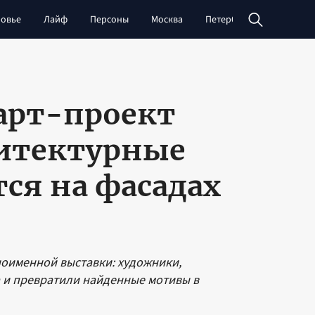
овье
Лайф
Персоны
Москва
Петербург
Сибирь
 арт-проект
хитектурные
ся на фасадах
ноименной выставки: художники,
 и превратили найденные мотивы в