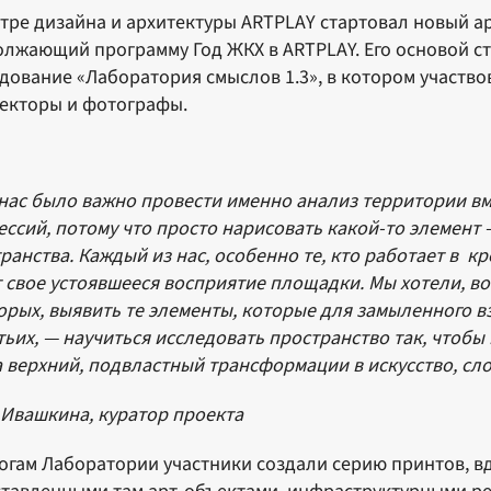
тре дизайна и архитектуры ARTPLAY стартовал новый а
лжающий программу Год ЖКХ в ARTPLAY. Его основой ст
дование «Лаборатория смыслов 1.3», в котором участво
екторы и фотографы.
нас было важно провести именно анализ территории вм
ссий, потому что просто нарисовать какой‑то элемент 
ранства. Каждый из нас, особенно те, кто работает в к
 свое устоявшееся восприятие площадки. Мы хотели, во
орых, выявить те элементы, которые для замыленного вз
тьих, — научиться исследовать пространство так, чтобы
а верхний, подвластный трансформации в искусство, сло
Ивашкина, куратор проекта
огам Лаборатории участники создали серию принтов, в