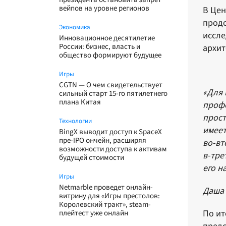
вейпов на уровне регионов
В Цен
продо
Экономика
иссле
Инновационное десятилетие
России: бизнес, власть и
архит
общество формируют будущее
Игры
CGTN — О чем свидетельствует
«Для 
сильный старт 15-го пятилетнего
плана Китая
профе
прост
Технологии
имеет
BingX выводит доступ к SpaceX
пре-IPO ончейн, расширяя
во‑вт
возможности доступа к активам
в‑тре
будущей стоимости
его н
Игры
Netmarble проведет онлайн-
Даша 
витрину для «Игры престолов:
Королевский тракт», steam-
По ит
плейтест уже онлайн