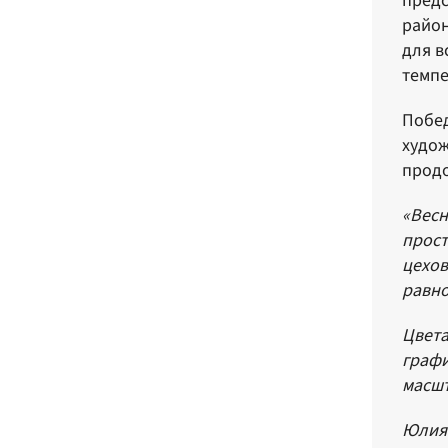
предс
район
для в
темпе
Побед
худож
продо
«Весн
прост
цехов
равно
Цвета
графи
масшт
Юлия 