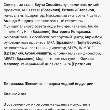
Спикерами стали
Бруно Симойнс
, руководитель дизайн-
проектов, APEX Brasil
(Бразилия)
,
Виталий Степанов
,
генеральный директор, Московский экспортный центр,
Аманда Мендоса
,
исполнительный секретарь
Муниципального совета моды Рио-де-Жанейро, Rio de
Janeiro City Hall
(Бразилия)
,
Екатерина Кондакова
,
руководитель, Российский экспортный центр,
Анри Мои
,
руководитель проектов, IARA
(Бразилия)
,
Паулу Боржес
,
основатель и креативный директор, SPFW, IN-MODE
(Бразилия)
,
Аурея Ямашита
, исполнительный директор,
ABEST
(Бразилия)
. Модератором выступила
Оливия
Меркиор
, генеральный директор, IARA
(Бразилия)
.
Ее правила. Женщины — творцы модной индустрии
Большой зал
В современном мире роль женщины в искусстве и
творчестве не сводится к образу музы или модели.