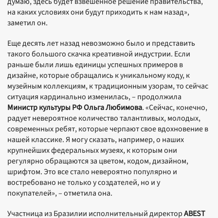
думаю, здесь будет взвешенное решение правительства,
на каких условиях они будут приходить к нам назад»,
заметил он.
Еще десять лет назад невозможно было и представить
такого большого скачка креативной индустрии. Если
раньше были лишь единицы успешных примеров в
дизайне, которые обращались к уникальному коду, к
музейным коллекциям, к традиционным узорам, то сейчас
ситуация кардинально изменилась, – продолжила
Министр культуры РФ Ольга Любимова
. «Сейчас, конечно,
радует невероятное количество талантливых, молодых,
современных ребят, которые черпают свое вдохновение в
нашей классике. Я могу сказать, например, о наших
крупнейших федеральных музеях, к которым они
регулярно обращаются за цветом, кодом, дизайном,
шрифтом. Это все стало невероятно популярно и
востребовано не только у создателей, но и у
покупателей», – отметила она.
Участница из Бразилии исполнительный директор
ABEST