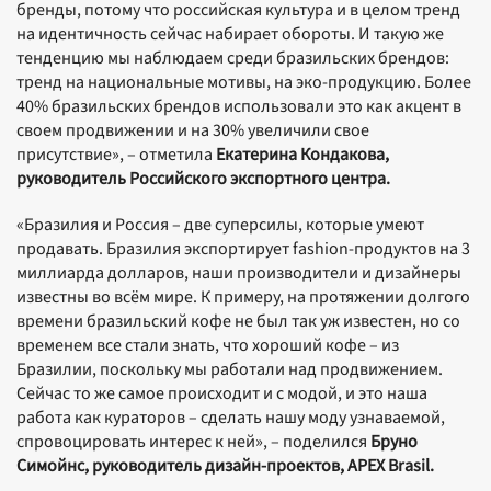
бренды, потому что российская культура и в целом тренд
на идентичность сейчас набирает обороты. И такую же
тенденцию мы наблюдаем среди бразильских брендов:
тренд на национальные мотивы, на эко-продукцию. Более
40% бразильских брендов использовали это как акцент в
своем продвижении и на 30% увеличили свое
присутствие», – отметила
Екатерина Кондакова,
руководитель Российского экспортного центра.
«Бразилия и Россия – две суперсилы, которые умеют
продавать. Бразилия экспортирует fashion-продуктов на 3
миллиарда долларов, наши производители и дизайнеры
известны во всём мире. К примеру, на протяжении долгого
времени бразильский кофе не был так уж известен, но со
временем все стали знать, что хороший кофе – из
Бразилии, поскольку мы работали над продвижением.
Сейчас то же самое происходит и с модой, и это наша
работа как кураторов – сделать нашу моду узнаваемой,
спровоцировать интерес к ней», – поделился
Бруно
Симойнс, руководитель дизайн-проектов, APEX Brasil.