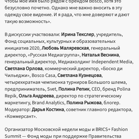
чтобы мое имя было рядом с брендом Bosco, хотя это
безусловно почетно. Однако мне важно вносить в эту
одежду свое видение. И я рада, что мне доверяют и дают
такую возможность».
В дискуссии участвовали:
Ирина Текслер
, учредитель,
Фонд социальных, культурных и образовательных
инициатив 2020,
Любовь Маляревская
, генеральный
директор, «Русская Медиагруппа»,
Наталья Веснина
,
генеральный директор, Медиахолдинг Independent Media,
Светлана Орлова
, коммерческий директор, «Боско ди
Чильеджи», Bosco Casa,
Светлана Кузнецова
,
четырехкратная чемпионка турниров Большого шлема,
предприниматель, Svet,
Полина Репик
, CEO, бренд Polina
Repik,
Ольга Андреева
, директор по стратегическому
маркетингу, Brand Analytics,
Полина Рыжова
, блогер.
Модератор:
Дарья Костина
, советник главного редактора,
«Коммерсант».
Организатор Московской недели моды и BRICS+ Fashion
Summit — Фонд моды при поддержке Правительства