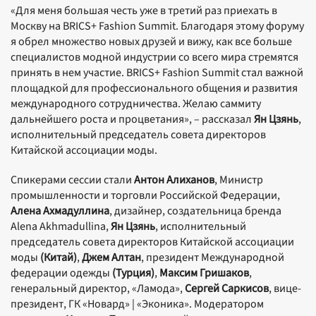
«Для меня большая честь уже в третий раз приехать в
Москву на BRICS+ Fashion Summit. Благодаря этому форуму
я обрел множество новых друзей и вижу, как все больше
специалистов модной индустрии со всего мира стремятся
принять в нем участие. BRICS+ Fashion Summit стал важной
площадкой для профессионального общения и развития
международного сотрудничества. Желаю саммиту
дальнейшего роста и процветания», – рассказал
Ян Цзянь
,
исполнительный председатель совета директоров
Китайской ассоциации моды.
Спикерами сессии стали
Антон Алиханов
, Министр
промышленности и торговли Российской Федерации,
Алена Ахмадуллина
, дизайнер, создательница бренда
Alena Akhmadullina,
Ян Цзянь
, исполнительный
председатель совета директоров Китайской ассоциации
моды
(Китай)
,
Джем Алтан
, президент Международной
федерации одежды
(Турция)
,
Максим Гришаков
,
генеральный директор, «Ламода»,
Сергей Саркисов
, вице-
президент, ГК «Новард» | «Эконика». Модератором