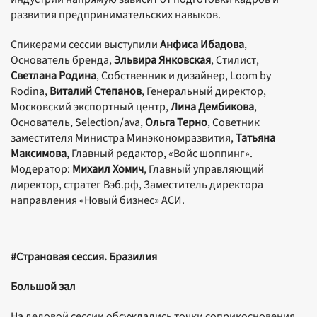
развития предпринимательских навыков.
Спикерами сессии выступили
Анфиса Ибадова
,
Основатель бренда,
Эльвира Янковская
, Стилист,
Светлана Родина
, Собственник и дизайнер, Loom by
Rodina,
Виталий Степанов
, Генеральный директор,
Московский экспортный центр,
Лина Дембикова
,
Основатель, Selection/ava,
Ольга Терно
, Советник
заместителя Министра Минэкономразвития,
Татьяна
Максимова
, Главный редактор, «Войс шоппинг».
Модератор:
Михаил Хомич
, Главный управляющий
директор, стратег Вэб.рф, Заместитель директора
направления «Новый бизнес» АСИ.
#Страновая сессия. Бразилия
Большой зал
На деловой сессии обсуждались точки соприкосновения