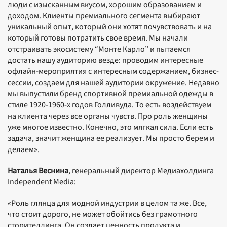
люди с изысканным вкусом, хорошим образованием и
доходом. Клиенты премиального сегмента выбирают
уникальный опыт, который они хотят почувствовать и на
который готовы потратить свое время. Мы начали
отстраивать экосистему “Монте Карло” и пытаемся
достать нашу аудиторию везде: проводим интересные
офлайн-мероприятия с интересным содержанием, бизнес-
сессии, создаем для нашей аудитории окружение. Недавно
мы выпустили бренд спортивной премиальной одежды в
стиле 1920-1960-х годов Голливуда. То есть воздействуем
на клиента через все органы чувств. Про роль женщины
уже многое известно. Конечно, это мягкая сила. Если есть
задача, значит женщина ее реализует. Мы просто берем и
делаем».
Наталья Веснина
, генеральный директор Медиахолдинга
Independent Media:
«Роль глянца для модной индустрии в целом та же. Все,
что стоит дорого, не может обойтись без грамотного
сторителлинга. Он создает ценность продукта и