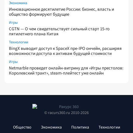
Экономика
Инновационное десятилетие России: бизнес, власть и
общество формируют будущее
Игры
CGTN — О чем свидетельствует сильный старт 15-го
пятилетнего плана Китая
Технологии
BingX выводит доступ к SpaceX пре-IPO ончейн, расширяя
возможности доступа к активам будущей стоимости
Игры
Netmarble проведет онлайн-витрину для «Игры престолов:
Королевский тракт», steam-плейтест уже онлайн
© racurs360.ru 2010-2026
Общество
Экономика
Политика
Технологии