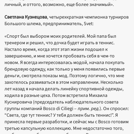
личный, и оттого, возможно, еще более значимый».
Светлана Кузнецова
, четырехкратная чемпионка турниров
Большого шлема, предприниматель, Svet:
«Спорт был выбором моих родителей. Мой папа был
тренером и решил, что дочка будет играть в теннис.
Настало время, когда этот этап жизни подошел к
завершению, и мне хочется пробовать себя в чем-то
новом. Я всегда интересовалась модой, начала покупать
брендовую одежду, как только у меня появились первые
деньги, смотрела показы мод. Поэтому логично, что мне
захотелось развиваться в этом направлении. Несколько
лет назад я начала делать линейку спортивной одежды,
ходила в разные цеха. Потом встретила Михаила
Куснировича (председатель наблюдательного совета
группы компаний Bosco di Ciliegi –
прим. ред.
). Он спросил:
“Света, где тут теннис? У тебя должен быть теннис!”. Я
принесла первые разработки, и сейчас мы с Bosco готовим
третью капсульную коллекцию. Мне недостаточно того,