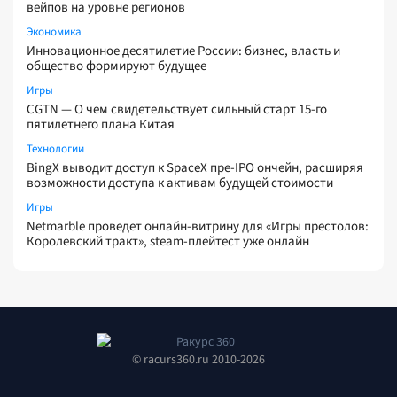
вейпов на уровне регионов
Экономика
Инновационное десятилетие России: бизнес, власть и
общество формируют будущее
Игры
CGTN — О чем свидетельствует сильный старт 15-го
пятилетнего плана Китая
Технологии
BingX выводит доступ к SpaceX пре-IPO ончейн, расширяя
возможности доступа к активам будущей стоимости
Игры
Netmarble проведет онлайн-витрину для «Игры престолов:
Королевский тракт», steam-плейтест уже онлайн
© racurs360.ru 2010-2026