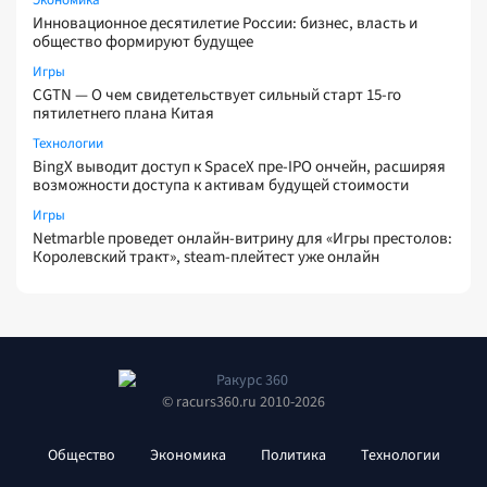
Экономика
Инновационное десятилетие России: бизнес, власть и
общество формируют будущее
Игры
CGTN — О чем свидетельствует сильный старт 15-го
пятилетнего плана Китая
Технологии
BingX выводит доступ к SpaceX пре-IPO ончейн, расширяя
возможности доступа к активам будущей стоимости
Игры
Netmarble проведет онлайн-витрину для «Игры престолов:
Королевский тракт», steam-плейтест уже онлайн
© racurs360.ru 2010-2026
Общество
Экономика
Политика
Технологии