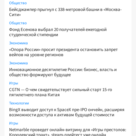
Общество
Бейсджампер прыгнул с 338-метровой башни в «Москва-
Сити»
Общество
Фонд Есенова выбрал 20 получателей ежегодной
студенческой стипендии
Экономика
«Опора России» просит президента остановить запрет
вейпов на уровне регионов
Экономика
Инновационное десятилетие России: бизнес, власть и
общество формируют будущее
Игры
CGTN — О чем свидетельствует сильный старт 15-го
пятилетнего плана Китая
Технологии
BingX выводит доступ к SpaceX пре-IPO ончейн, расширяя
возможности доступа к активам будущей стоимости
Игры
Netmarble проведет онлайн-витрину для «Игры престолов:
Королевский тракт», steam-плейтест уже онлайн