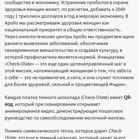
сообщества и экономику. Устранение пробелов в охране
здоровья женщин может, по расчетам, добавить к 2040
году 1 триллион долларов в год в мировую экономику. В
Apollo мы рассматриваем здоровье женщин как
национальный приоритет и общую ответственность.
Через онкологические центры Apollo мы продвигаем идею
раннего выявления заболеваний, обеспечивая
своевременное вмешательство и создавая культуру, в
которой профилактика является нормой. Инициатива
«Check-Olate» — это еще один целенаправленный шаг в
этой миссии, напоминающий женщинам о том, что забота
о себе — это не привилегия, а сила, и она служит топливом
для более здоровой, сильной и процветающей Индии».
Каждая плитка темного шоколада (Check-Olate) имеет
QR-
код
, который при сканировании открывает
анимированное видео, демонстрирующее пошаговое
руководство по самообследованию молочной железы.
Помимо символического тепла, которое дарит
Check-
Olate
, это еще и темный шоколад, который ценят за его