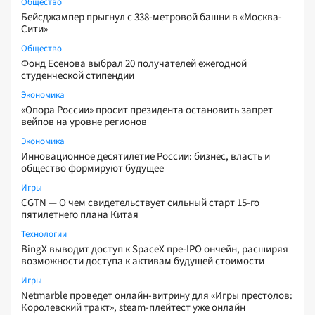
Общество
Бейсджампер прыгнул с 338-метровой башни в «Москва-
Сити»
Общество
Фонд Есенова выбрал 20 получателей ежегодной
студенческой стипендии
Экономика
«Опора России» просит президента остановить запрет
вейпов на уровне регионов
Экономика
Инновационное десятилетие России: бизнес, власть и
общество формируют будущее
Игры
CGTN — О чем свидетельствует сильный старт 15-го
пятилетнего плана Китая
Технологии
BingX выводит доступ к SpaceX пре-IPO ончейн, расширяя
возможности доступа к активам будущей стоимости
Игры
Netmarble проведет онлайн-витрину для «Игры престолов:
Королевский тракт», steam-плейтест уже онлайн