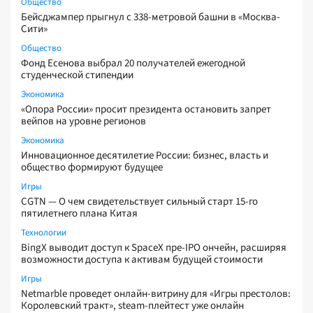
Общество
Бейсджампер прыгнул с 338-метровой башни в «Москва-
Сити»
Общество
Фонд Есенова выбрал 20 получателей ежегодной
студенческой стипендии
Экономика
«Опора России» просит президента остановить запрет
вейпов на уровне регионов
Экономика
Инновационное десятилетие России: бизнес, власть и
общество формируют будущее
Игры
CGTN — О чем свидетельствует сильный старт 15-го
пятилетнего плана Китая
Технологии
BingX выводит доступ к SpaceX пре-IPO ончейн, расширяя
возможности доступа к активам будущей стоимости
Игры
Netmarble проведет онлайн-витрину для «Игры престолов:
Королевский тракт», steam-плейтест уже онлайн