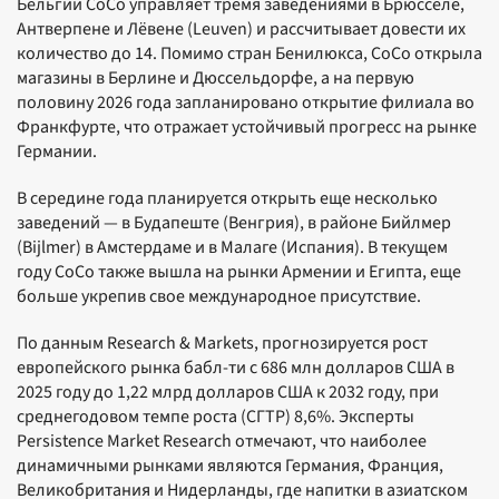
Бельгии CoCo управляет тремя заведениями в Брюсселе,
Антверпене и Лёвене (Leuven) и рассчитывает довести их
количество до 14. Помимо стран Бенилюкса, CoCo открыла
магазины в Берлине и Дюссельдорфе, а на первую
половину 2026 года запланировано открытие филиала во
Франкфурте, что отражает устойчивый прогресс на рынке
Германии.
В середине года планируется открыть еще несколько
заведений — в Будапеште (Венгрия), в районе Бийлмер
(Bijlmer) в Амстердаме и в Малаге (Испания). В текущем
году CoCo также вышла на рынки Армении и Египта, еще
больше укрепив свое международное присутствие.
По данным Research & Markets, прогнозируется рост
европейского рынка бабл-ти с 686 млн долларов США в
2025 году до 1,22 млрд долларов США к 2032 году, при
среднегодовом темпе роста (СГТР) 8,6%. Эксперты
Persistence Market Research отмечают, что наиболее
динамичными рынками являются Германия, Франция,
Великобритания и Нидерланды, где напитки в азиатском