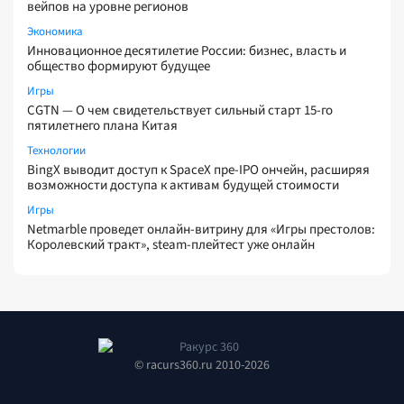
вейпов на уровне регионов
Экономика
Инновационное десятилетие России: бизнес, власть и
общество формируют будущее
Игры
CGTN — О чем свидетельствует сильный старт 15-го
пятилетнего плана Китая
Технологии
BingX выводит доступ к SpaceX пре-IPO ончейн, расширяя
возможности доступа к активам будущей стоимости
Игры
Netmarble проведет онлайн-витрину для «Игры престолов:
Королевский тракт», steam-плейтест уже онлайн
© racurs360.ru 2010-2026