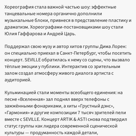
Хореография стала важной частью шоу: эффектные
танцевальные номера органично дополнили
музыкальные блоки, привнеся в представление пластику и
драматизм. Хореографами-постановщиками шоу стали
Юлия Гаффарова и Андрей Царь.
Поддержал свою музу и автор хитов группы Дима Лорен:
он специально приехал в Санкт‑Петербург, чтобы посетить
концерт. SEVILLE обратилась к нему со сцены, что вызвало
тёплые эмоции у публики. Интерактив со зрительным
залом создал атмосферу живого диалога артиста с
аудиторией.
Кульминацией стали моменты всеобщего единения: на
песне «Вселенная» зал поднял вверх телефоны с
зажжёнными фонариками, а хиты «Грустный дэнс»,
«Гармония» и другие композиции 7 тысяч зрителей пели
вместе с SEVILLE. Концерт ARTIK & ASTI снова подтвердил
статус группы как лидера современной сценической
культуры — продуманность каждой детали,