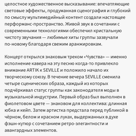
целостное художественное высказывание: впечатляющие
световые эффекты, продуманная сценография и глубокий
по смыслу мультимедийный контент создали настоящее
перформанс‑пространство. Живой звук в сочетании с
современными технологиями обеспечил кристальную
чистоту звучания — любимые хиты группы зазвучали
по‑новому благодаря свежим аранжировкам.
Концерт открылся знаковым треком «Чувства» — именно
исполнение кавера на эту песню когда‑то привлекло
внимание ARTIK к SEVILLE и положило начало их
творческому союзу. В течение вечера SEVILLE сменила
четыре сценических образа, каждый из которых
подчёркивал статус группы как законодателя моды в
музыкальной индустрии. Первый образ был выполнен в
фиолетовом цвете — знаковом для коллектива: длинная
юбка и кейп. Затем артистка предстала перед публикой в
чёрном, белом и красном луках, выдержанных в духе
фэшн‑кутюр с сочетанием ретро‑элегантности и
авангардных элементов.