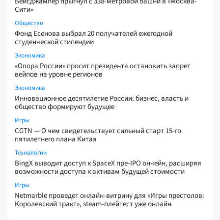
Бейсджампер прыгнул с 338-метровой башни в «Москва-
Сити»
Общество
Фонд Есенова выбрал 20 получателей ежегодной
студенческой стипендии
Экономика
«Опора России» просит президента остановить запрет
вейпов на уровне регионов
Экономика
Инновационное десятилетие России: бизнес, власть и
общество формируют будущее
Игры
CGTN — О чем свидетельствует сильный старт 15-го
пятилетнего плана Китая
Технологии
BingX выводит доступ к SpaceX пре-IPO ончейн, расширяя
возможности доступа к активам будущей стоимости
Игры
Netmarble проведет онлайн-витрину для «Игры престолов:
Королевский тракт», steam-плейтест уже онлайн