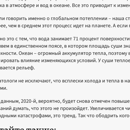
ха в атмосфере и вод в океане. Все это приводит к изм
ли говорить именно о глобальном потеплении – наша ст
ее, чем в среднем этот процесс идет на планете. А если г
но это с тем, что вода занимает 71 процент поверхности
вем в единственном поясе, в котором площадь суши з
хности. Океан – огромный аккумулятор тепла, поэтому 
ировать влияние изменяющихся условий. У суши теплое
вается рельеф.
тологи не исключают, что всплески холода и тепла в н
ими.
 данным, 2020-й, вероятно, будет снова отмечен повыш
аний думать, что этого не произойдет. Увеличивается 
дными катастрофами, это тренд. Так что ободрить кого