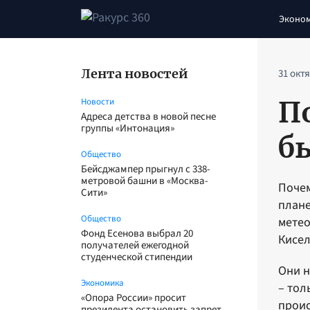
Эконо
Лента новостей
31 окт
П
Новости
Адреса детства в новой песне
группы «Интонация»
б
Общество
Бейсджампер прыгнул с 338-
метровой башни в «Москва-
Почем
Сити»
плане
Общество
метео
Фонд Есенова выбрал 20
Кисел
получателей ежегодной
студенческой стипендии
Они н
Экономика
– тол
«Опора России» просит
проис
президента остановить запрет