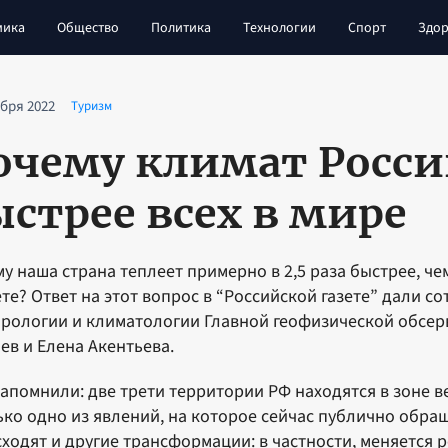
мика
Общество
Политика
Технологии
Спорт
Здор
ября 2022
Туризм
очему климат Росси
ыстрее всех в мире
у наша страна теплеет примерно в 2,5 раза быстрее, че
те? Ответ на этот вопрос в “Российской газете” дали 
рологии и климатологии Главной геофизической обсерв
ев и Елена Акентьева.
апомнили: две трети территории РФ находятся в зоне 
ько одно из явлений, на которое сейчас публично обр
ходят и другие трансформации: в частности, меняется 