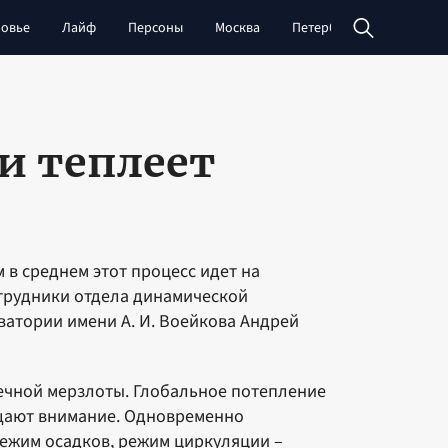
овье
Лайф
Персоны
Москва
Петербург
Сибирь
и теплеет
м в среднем этот процесс идет на
сотрудники отдела динамической
атории имени А. И. Воейкова Андрей
вечной мерзлоты. Глобальное потепление
ащают внимание. Одновременно
режим осадков, режим циркуляции –