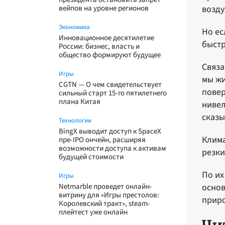
вейпов на уровне регионов
возду
Экономика
Но ес
Инновационное десятилетие
быстр
России: бизнес, власть и
общество формируют будущее
Связа
Игры
мы жи
CGTN — О чем свидетельствует
повер
сильный старт 15-го пятилетнего
плана Китая
нивел
сказы
Технологии
BingX выводит доступ к SpaceX
Клима
пре-IPO ончейн, расширяя
возможности доступа к активам
резк
будущей стоимости
По их
Игры
Netmarble проведет онлайн-
основ
витрину для «Игры престолов:
приро
Королевский тракт», steam-
плейтест уже онлайн