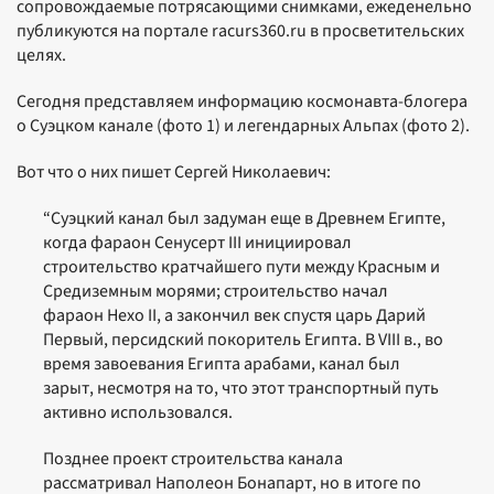
сопровождаемые потрясающими снимками, ежеденельно
публикуются на портале racurs360.ru в просветительских
целях.
Сегодня представляем информацию космонавта-блогера
о Суэцком канале (фото 1) и легендарных Альпах (фото 2).
Вот что о них пишет Сергей Николаевич:
“Суэцкий канал был задуман еще в Древнем Египте,
когда фараон Сенусерт III инициировал
строительство кратчайшего пути между Красным и
Средиземным морями; строительство начал
фараон Нехо II, а закончил век спустя царь Дарий
Первый, персидский покоритель Египта. В VIII в., во
время завоевания Египта арабами, канал был
зарыт, несмотря на то, что этот транспортный путь
активно использовался.
Позднее проект строительства канала
рассматривал Наполеон Бонапарт, но в итоге по