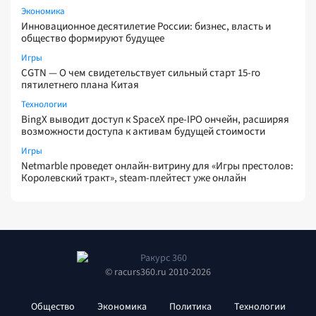
Экономика
Инновационное десятилетие России: бизнес, власть и
общество формируют будущее
Игры
CGTN — О чем свидетельствует сильный старт 15-го
пятилетнего плана Китая
Технологии
BingX выводит доступ к SpaceX пре-IPO ончейн, расширяя
возможности доступа к активам будущей стоимости
Игры
Netmarble проведет онлайн-витрину для «Игры престолов:
Королевский тракт», steam-плейтест уже онлайн
© racurs360.ru 2010-2026
Общество
Экономика
Политика
Технологии