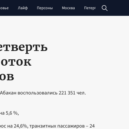
овье
Лайф
Персоны
Москва
Петербург
Сибирь
етверть
поток
ов
Абакан воспользовались 221 351 чел.
а 5,6 %,
ос на 24,6%, транзитных пассажиров – 24