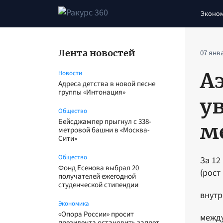
Эконо
Лента новостей
07 янв
А
Новости
Адреса детства в новой песне
группы «Интонация»
у
Общество
Бейсджампер прыгнул с 338-
м
метровой башни в «Москва-
Сити»
Общество
За 12
Фонд Есенова выбрал 20
(рост
получателей ежегодной
студенческой стипендии
внутр
Экономика
«Опора России» просит
между
президента остановить запрет