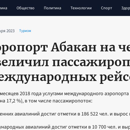
мика
Общество
Политика
Технологии
Спорт
Здор
аря 2023
Туризм
эропорт Абакан на ч
величил пассажиро
еждународных рейс
 месяцев 2018 года услугами международного аэропорта 
 на 17,2 %), в том числе пассажиропоток:
енних авиалиний достиг отметки в 186 522 чел. и вырос н
народных авиалиний достиг отметки в 10 700 чел. и выр