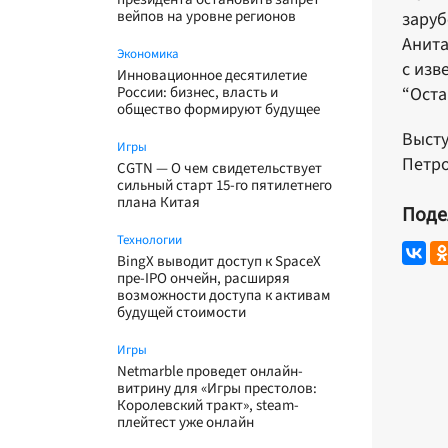
вейпов на уровне регионов
заруб
Анита
Экономика
с изв
Инновационное десятилетие
России: бизнес, власть и
“Оста
общество формируют будущее
Высту
Игры
Петро
CGTN — О чем свидетельствует
сильный старт 15-го пятилетнего
плана Китая
Поде
Технологии
BingX выводит доступ к SpaceX
пре-IPO ончейн, расширяя
возможности доступа к активам
будущей стоимости
Игры
Netmarble проведет онлайн-
витрину для «Игры престолов:
Королевский тракт», steam-
плейтест уже онлайн