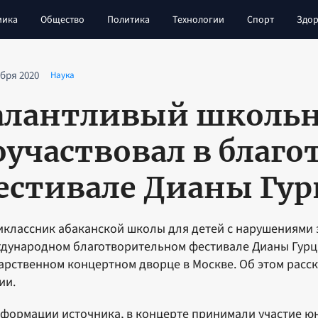
мика
Общество
Политика
Технологии
Спорт
Здор
ября 2020
Наука
алантливый школьн
оучаствовал в благ
естивале Дианы Гу
классник абаканской школы для детей с нарушениями 
дународном благотворительном фестивале Дианы Гурцк
арственном концертном дворце в Москве. Об этом расс
ии.
формации источника, в концерте принимали участие юн