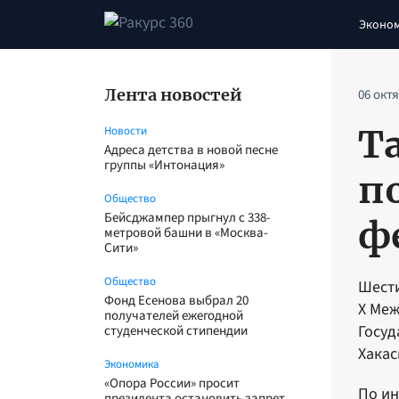
Эконо
Лента новостей
06 окт
Т
Новости
Адреса детства в новой песне
группы «Интонация»
п
Общество
Бейсджампер прыгнул с 338-
ф
метровой башни в «Москва-
Сити»
Общество
Шести
Фонд Есенова выбрал 20
Х Меж
получателей ежегодной
Госуд
студенческой стипендии
Хакас
Экономика
«Опора России» просит
По ин
президента остановить запрет