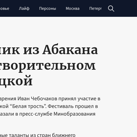
овье
Лайф
Персоны
Москва
Петербург
Сибирь
ик из Абакана
отворительном
рцкой
зрения Иван Чебочаков принял участие в
ой “Белая трость”. Фестиваль прошел в
казали в пресс-службе Минобразования
ые таланты из стран ближнего