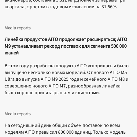
акционеров, составила 5,312 млрд юаней за первые три
квартала, с ростом в годовом исчислении на 31,56%.
Media reports
Линейка продуктов AITO продолжает расширяться; AITO
M9 устанавливает рекорд поставок для сегмента 500 000
юаней
В этом году разработка продукта AITO ускорилась и было
выпущено несколько новых моделей. От нового AITO M5
Ultra до выпуска AITO M9 2025 года и семейного AITO M8 и
совершенно нового AITO M7, разнообразная линейка
была хорошо принята рынком и клиентами.
Media reports
На сегодняшний день общий объем поставок по всем
моделям AITO превысил 800 000 единиц. Только модель