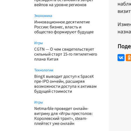
наблю
вейпов на уровне регионов
визит
Экономика
Инновационное десятилетие
Измен
России: бизнес, власть и
назна
общество формируют будущее
Игры
Поде
CGTN — О чем свидетельствует
сильный старт 15-го пятилетнего
плана Китая
Технологии
BingX выводит доступ к SpaceX
пре-IPO ончейн, расширяя
возможности доступа к активам
будущей стоимости
Игры
Netmarble проведет онлайн-
витрину для «Игры престолов:
Королевский тракт», steam-
плейтест уже онлайн