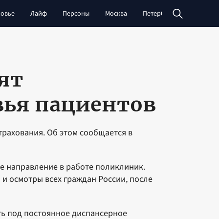
овье
Лайф
Персоны
Москва
Петербург
Сибирь
ят
вья пациентов
трахования. Об этом сообщается в
е направление в работе поликлиник.
 и осмотры всех граждан России, после
ь под постоянное диспансерное