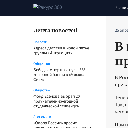
Эконо
Лента новостей
25 апр
В
Новости
Адреса детства в новой песне
группы «Интонация»
п
Общество
Бейсджампер прыгнул с 338-
метровой башни в «Москва-
В Рос
Сити»
прика
Общество
Фонд Есенова выбрал 20
Тепер
получателей ежегодной
Так, 
студенческой стипендии
чего 
Экономика
«Опора России» просит
При н
президента остановить запрет