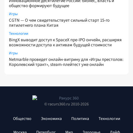
Инновационное десятилетие России: бизнес, власть и
общество формируют будущее
Игры
CGTN — О чем свидетельствует сильный старт 15-го
пятилетнего плана Китая
Технологии
BingX выводит доступ к SpaceX пре-IPO ончейн, расширяя
возможности доступа к активам будущей стоимости
Игры
Netmarble проведет онлайн-витрину для «Игры престолов:
Королевский тракт», steam-плейтест уже онлайн
© racurs360.ru 2010-2026
Общество
Экономика
Политика
Технологии
Москва
Петербург
Мир
Здоровье
Лайф