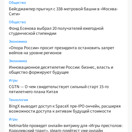
Общество
Бейсджампер прыгнул с 338-метровой башни в «Москва-
Сити»
Общество
Фонд Есенова выбрал 20 получателей ежегодной
студенческой стипендии
Экономика
«Опора России» просит президента остановить запрет
вейпов на уровне регионов
Экономика
Инновационное десятилетие России: бизнес, власть и
общество формируют будущее
Игры
CGTN — О чем свидетельствует сильный старт 15-го
пятилетнего плана Китая
Технологии
BingX выводит доступ к SpaceX пре-IPO ончейн, расширяя
возможности доступа к активам будущей стоимости
Игры
Netmarble проведет онлайн-витрину для «Игры престолов:
Королевский тракт», steam-плейтест уже онлайн