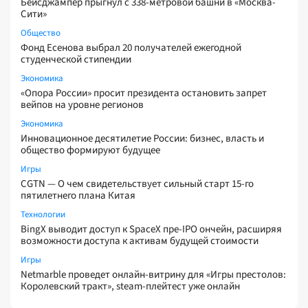
Бейсджампер прыгнул с 338-метровой башни в «Москва-
Сити»
Общество
Фонд Есенова выбрал 20 получателей ежегодной
студенческой стипендии
Экономика
«Опора России» просит президента остановить запрет
вейпов на уровне регионов
Экономика
Инновационное десятилетие России: бизнес, власть и
общество формируют будущее
Игры
CGTN — О чем свидетельствует сильный старт 15-го
пятилетнего плана Китая
Технологии
BingX выводит доступ к SpaceX пре-IPO ончейн, расширяя
возможности доступа к активам будущей стоимости
Игры
Netmarble проведет онлайн-витрину для «Игры престолов:
Королевский тракт», steam-плейтест уже онлайн