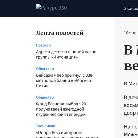
Эконо
Лента новостей
10 янв
В
Новости
Адреса детства в новой песне
группы «Интонация»
в
Общество
Бейсджампер прыгнул с 338-
метровой башни в «Москва-
В Мин
Сити»
В деж
Общество
Фонд Есенова выбрал 20
восьм
получателей ежегодной
двор 
студенческой стипендии
На по
Экономика
«Опора России» просит
Межму
президента остановить запрет