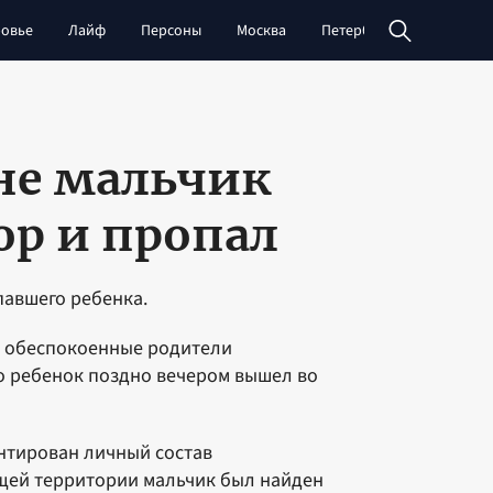
овье
Лайф
Персоны
Москва
Петербург
Сибирь
не мальчик
ор и пропал
авшего ребенка.
ь обеспокоенные родители
то ребенок поздно вечером вышел во
нтирован личный состав
щей территории мальчик был найден