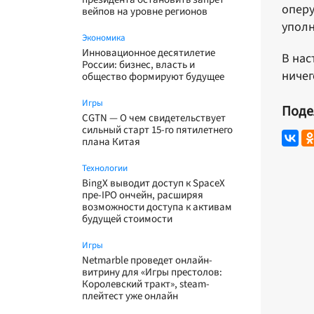
оперу
вейпов на уровне регионов
упол
Экономика
Инновационное десятилетие
В нас
России: бизнес, власть и
ничег
общество формируют будущее
Игры
Поде
CGTN — О чем свидетельствует
сильный старт 15-го пятилетнего
плана Китая
Технологии
BingX выводит доступ к SpaceX
пре-IPO ончейн, расширяя
возможности доступа к активам
будущей стоимости
Игры
Netmarble проведет онлайн-
витрину для «Игры престолов:
Королевский тракт», steam-
плейтест уже онлайн