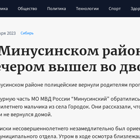
мика
Общество
Политика
Технологии
Спорт
Здор
аря 2023
Сибирь
 Минусинском райо
ечером вышел во дв
усинском районе полицейские вернули родителям проп
урную часть МО МВД России “Минусинский” обратилис
илетнего мальчика из села Городок. Они рассказали, ч
и не вернулся домой.
иски несовершеннолетнего незамедлительно был орие
ниципального отдела. Утром в ходе осмотра близлежа