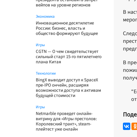
вейпов на уровне регионов
В нас
Экономика
мероп
Инновационное десятилетие
России: бизнес, власть и
Следо
общество формируют будущее
прест
Игры
предп
CGTN — О чем свидетельствует
сильный старт 15-го пятилетнего
плана Китая
В пре
пожил
Технологии
получ
BingX выводит доступ к SpaceX
пре-IPO ончейн, расширяя
возможности доступа к активам
“Е
будущей стоимости
от
Игры
Netmarble проведет онлайн-
Поде
витрину для «Игры престолов:
Королевский тракт», steam-
плейтест уже онлайн