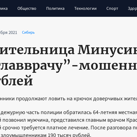
мика
Общество
Политика
Технологии
Спорт
Здор
абря 2021
Сибирь
ительница Минусин
главврачу”-мошенн
ублей
ники продолжают ловить на крючок доверчивых жител
в дежурную часть полиции обратилась 64-летняя местна
й позвонил мужчина, представился главным врачом Кр
й срочно требуется платное лечение. После разговора 
 злоумышленникам 190 тысяч рублей.