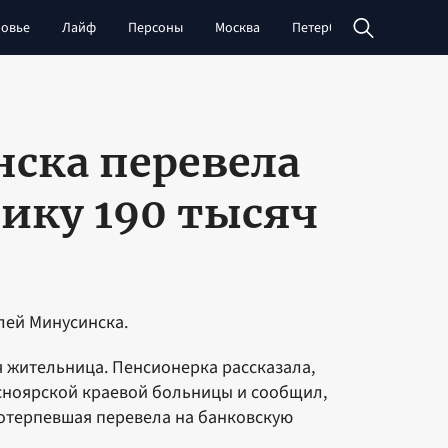
овье
Лайф
Персоны
Москва
Петербург
Сибирь
ска перевела
ику 190 тысяч
ей Минусинска.
я жительница. Пенсионерка рассказала,
асноярской краевой больницы и сообщил,
потерпевшая перевела на банковскую