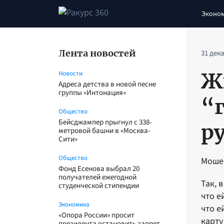
Эконо
Лента новостей
31 дек
Ж
Новости
Адреса детства в новой песне
группы «Интонация»
“
Общество
Бейсджампер прыгнул с 338-
р
метровой башни в «Москва-
Сити»
Общество
Мошен
Фонд Есенова выбрал 20
получателей ежегодной
Так, 
студенческой стипендии
что е
Экономика
что е
«Опора России» просит
карту
президента остановить запрет