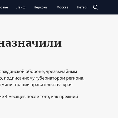
овье
Лайф
Персоны
Москва
Петербург
Сибирь
 назначили
 гражданской обороне, чрезвычайным
ю, подписанному губернатором региона,
администрации правительства края.
е 4 месяцев после того, как прежний