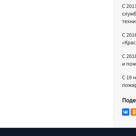
С 201
служб
техни
С 201
«Крас
С 201
и пож
С 19 
пожар
Поде