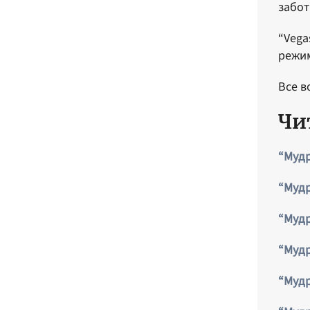
забот
“Vega
режи
Все в
Чи
“Мудр
“Мудр
“Мудр
“Мудр
“Мудр