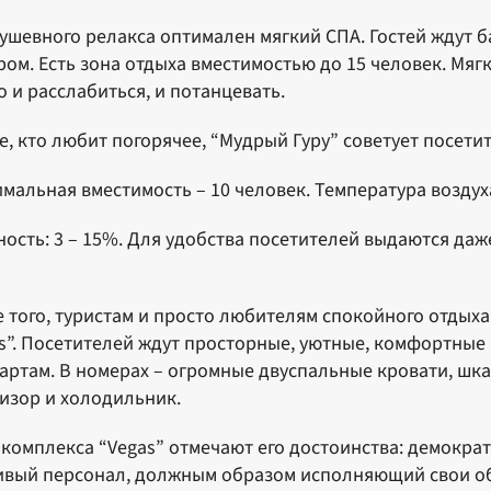
ушевного релакса оптимален мягкий СПА. Гостей ждут 
ром. Есть зона отдыха вместимостью до 15 человек. Мяг
 и расслабиться, и потанцевать.
е, кто любит погорячее, “Мудрый Гуру” советует посети
мальная вместимость – 10 человек. Температура воздуха
ость: 3 – 15%. Для удобства посетителей выдаются да
.
 того, туристам и просто любителям спокойного отдыха
s”. Посетителей ждут просторные, уютные, комфортны
артам. В номерах – огромные двуспальные кровати, ш
изор и холодильник.
 комплекса “Vegas” отмечают его достоинства: демокра
вый персонал, должным образом исполняющий свои обя