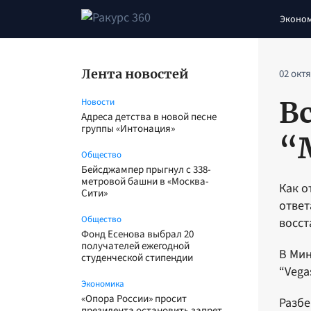
Эконо
Лента новостей
02 окт
В
Новости
Адреса детства в новой песне
группы «Интонация»
“
Общество
Бейсджампер прыгнул с 338-
метровой башни в «Москва-
Как о
Сити»
ответ
Общество
восст
Фонд Есенова выбрал 20
получателей ежегодной
В Мин
студенческой стипендии
“Vega
Экономика
«Опора России» просит
Разбе
президента остановить запрет