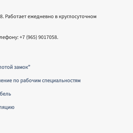
 18. Работает ежедневно в круглосуточном
ефону: +7 (965) 9017058.
лотой замок”
чение по рабочим специальностям
ебель
иляцию