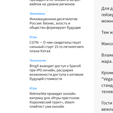
вейпов на уровне регионов
Для д
Экономика
гейзе
Инновационное десятилетие
можно
России: бизнес, власть и
общество формируют будущее
Тем ж
Игры
CGTN — О чем свидетельствует
Макси
сильный старт 15-го пятилетнего
плана Китая
Влажн
Технологии
жара
BingX выводит доступ к SpaceX
пре-IPO ончейн, расширяя
Кроме
возможности доступа к активам
“Vega
будущей стоимости
станд
Игры
телев
Netmarble проведет онлайн-
витрину для «Игры престолов:
Королевский тракт», steam-
Гости
плейтест уже онлайн
вежли