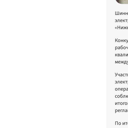
Шинны
элект
«Нижн
Конку
рабоч
квали
между
Участ
элект
опера
соблю
итого
регла
По ит