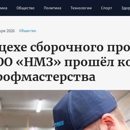
мика
Общество
Политика
Технологии
Спорт
Здор
аря 2026
Общество
 цехе сборочного пр
ОО «НМЗ» прошёл к
рофмастерства