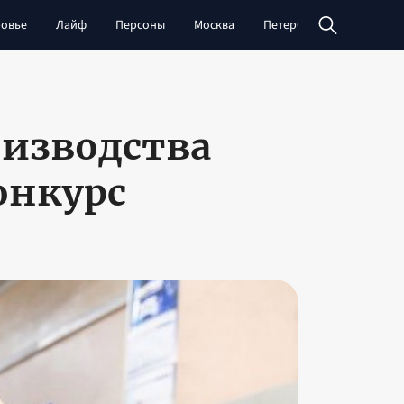
овье
Лайф
Персоны
Москва
Петербург
Сибирь
оизводства
онкурс