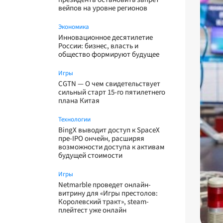
вейпов на уровне регионов
Экономика
Инновационное десятилетие
России: бизнес, власть и
общество формируют будущее
Игры
CGTN — О чем свидетельствует
сильный старт 15-го пятилетнего
плана Китая
Технологии
BingX выводит доступ к SpaceX
пре-IPO ончейн, расширяя
возможности доступа к активам
будущей стоимости
Игры
Netmarble проведет онлайн-
витрину для «Игры престолов:
Королевский тракт», steam-
плейтест уже онлайн