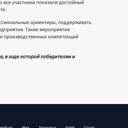
о все участники показали достойный
те.
ссиональные ориентиры, поддерживать
едприятия. Такие мероприятия
ию производственных компетенций
, в ходе которой победителям и
тербург
Мир
Здоровье
Лайф
Спорт