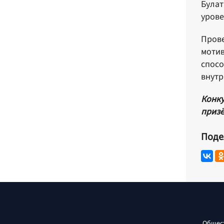
Булат
урове
Прове
мотив
спосо
внутр
Конку
призё
Поде
Общес