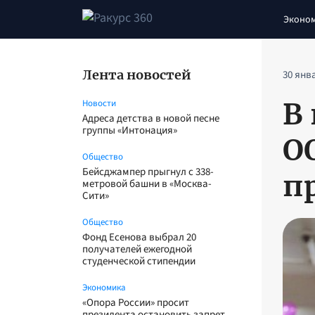
Эконо
Лента новостей
30 янв
В
Новости
Адреса детства в новой песне
группы «Интонация»
О
Общество
Бейсджампер прыгнул с 338-
п
метровой башни в «Москва-
Сити»
Общество
Фонд Есенова выбрал 20
получателей ежегодной
студенческой стипендии
Экономика
«Опора России» просит
президента остановить запрет