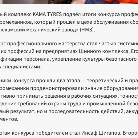
й комплекс KAMA TYRES подвёл итоги конкурса профес
ромехаников, который прошёл в цехе обслуживания сб
екамский механический завод» (НМЗ).
рс профессионального мастерства стал частью систем
их профессий на предприятиях Шинного комплекса. Ег
фикации персонала, укрепление культуры безопасного
 специалистами.
ники конкурса прошли два этапа — теоретический и пра
ромеханики продемонстрировали знание оборудования 
тивно принимать решения в рабочих ситуациях, точнос
дение требований охраны труда и промышленной безо
вый результат, но и последовательность действий, акк
ментов.
огам конкурса победителем стал Инсаф Шигапов. Второе