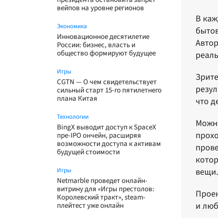
вейпов на уровне регионов
В каж
Экономика
бытов
Инновационное десятилетие
Автор
России: бизнес, власть и
общество формируют будущее
реаль
Игры
Зрите
CGTN — О чем свидетельствует
резул
сильный старт 15-го пятилетнего
плана Китая
что д
Технологии
Можно
BingX выводит доступ к SpaceX
прохо
пре-IPO ончейн, расширяя
возможности доступа к активам
прове
будущей стоимости
котор
Игры
вещи.
Netmarble проведет онлайн-
витрину для «Игры престолов:
Проек
Королевский тракт», steam-
и люб
плейтест уже онлайн