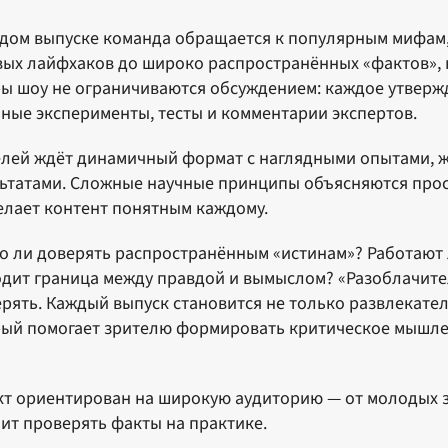
дом выпуске команда обращается к популярным мифам,
ых лайфхаков до широко распространённых «фактов», 
ы шоу не ограничиваются обсуждением: каждое утверж
ные эксперименты, тесты и комментарии экспертов.
лей ждёт динамичный формат с наглядными опытами, 
ьтатами. Сложные научные принципы объясняются прос
елает контент понятным каждому.
 ли доверять распространённым «истинам»? Работают 
дит граница между правдой и вымыслом? «Разоблачител
рять. Каждый выпуск становится не только развлекате
ый помогает зрителю формировать критическое мышле
т ориентирован на широкую аудиторию — от молодых зр
ит проверять факты на практике.