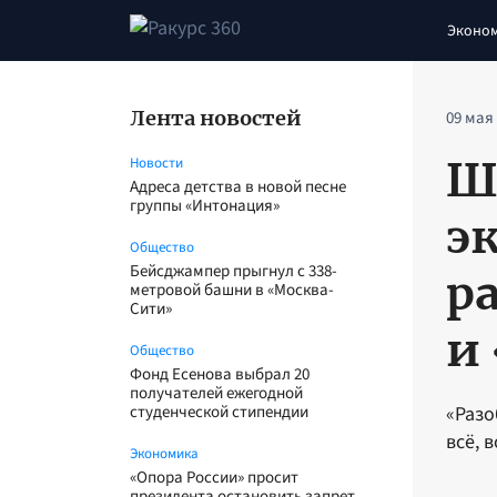
Эконо
Лента новостей
09 мая
Ш
Новости
Адреса детства в новой песне
группы «Интонация»
э
Общество
Бейсджампер прыгнул с 338-
р
метровой башни в «Москва-
Сити»
и
Общество
Фонд Есенова выбрал 20
получателей ежегодной
студенческой стипендии
«Разо
всё, 
Экономика
«Опора России» просит
президента остановить запрет