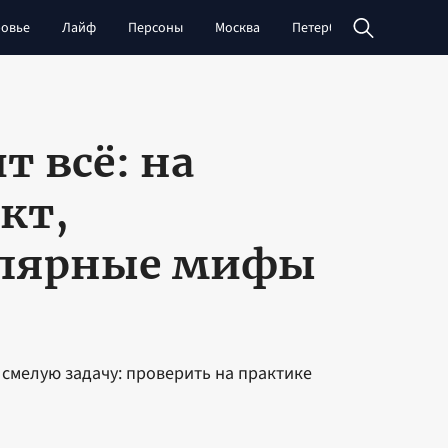
овье
Лайф
Персоны
Москва
Петербург
Сибирь
т всё: на
кт,
улярные мифы
 смелую задачу: проверить на практике