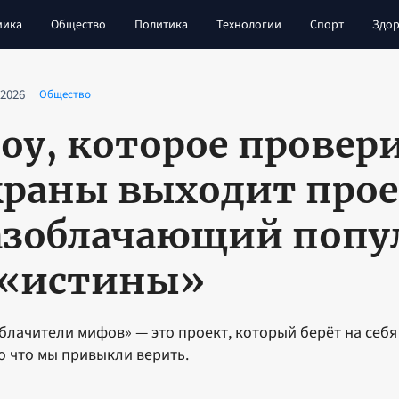
мика
Общество
Политика
Технологии
Спорт
Здор
 2026
Общество
оу, которое провери
краны выходит прое
азоблачающий поп
 «истины»
блачители мифов» — это проект, который берёт на себя
во что мы привыкли верить.