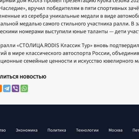
рный дом RODIS провёл презентацию Кубка сезона 202
Наследие», вручил победителям в пяти спортивных зач
ненные из серебра уникальные медали в виде автомоби
альной медалью самого стильного участника ралли. В з
ескими номерами выступили юные таланты — дети участ
ралли «СТОЛИЦА.RODIS Классик Тур» вновь подтвердил
ий в мире классического автоспорта России, объединив
ционные семейные ценности и искусство ювелирного ма
литься новостью
тво
Экономика
Политика
Технологии
Москва
Пе