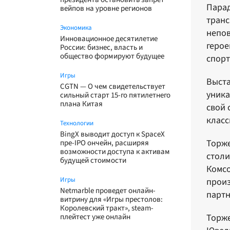
Парад
вейпов на уровне регионов
транс
Экономика
непов
Инновационное десятилетие
герое
России: бизнес, власть и
общество формируют будущее
спорт
Игры
Выста
CGTN — О чем свидетельствует
уника
сильный старт 15-го пятилетнего
плана Китая
свой 
класс
Технологии
BingX выводит доступ к SpaceX
Торже
пре-IPO ончейн, расширяя
возможности доступа к активам
столи
будущей стоимости
Комсо
Игры
произ
Netmarble проведет онлайн-
партн
витрину для «Игры престолов:
Королевский тракт», steam-
плейтест уже онлайн
Торже