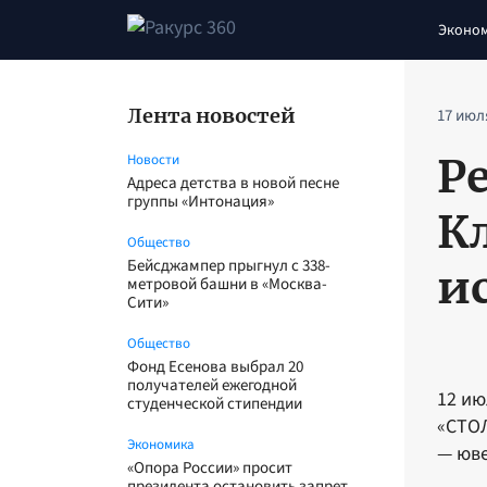
Эконо
Лента новостей
17 июл
Р
Новости
Адреса детства в новой песне
группы «Интонация»
К
Общество
Бейсджампер прыгнул с 338-
и
метровой башни в «Москва-
Сити»
Общество
Фонд Есенова выбрал 20
получателей ежегодной
12 ию
студенческой стипендии
«СТОЛ
Экономика
— юве
«Опора России» просит
президента остановить запрет