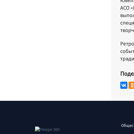
Ювели
АСО «
выпол
специ
творч
Ретро
событ
тради
Поде
Общес