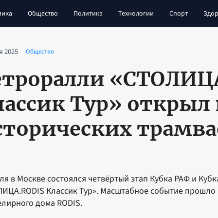
мика
Общество
Политика
Технологии
Спорт
Здор
я 2025
Общество
етроралли «СТОЛИЦ
лассик Тур» открыл 
сторических трамва
ля в Москве состоялся четвёртый этап Кубка РАФ и Куб
ИЦА.RODIS Классик Тур». Масштабное событие прошло 
лирного дома RODIS.