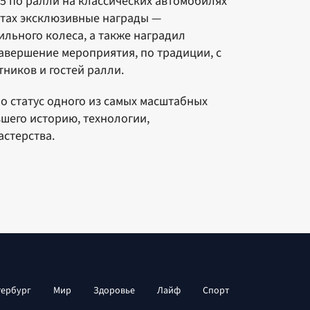
5 по ралли на классических автомобилях
ётах эксклюзивные награды —
льного колеса, а также наградил
авершение мероприятия, по традиции, с
ников и гостей ралли.
о статус одного из самых масштабных
шего историю, технологии,
стерства.
тербург
Мир
Здоровье
Лайф
Спорт