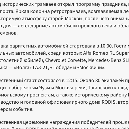
 исторических трамваев открыл программу праздника,
порта. Яркая колонна ретротрамваев, возглавляемая л
торимую атмосферу старой Москвы, после чего внимани
в дня — легендарные автомобили прошлого века и обла
сменов.
вка раритетных автомобилей стартовала в 10:00. Гости
льных автомобилей, среди которых Alfa Romeo RL Super 
столетний юбилей), Chevrolet Corvette, Mercedes-Benz S
ика — «Волга» ГАЗ-21, «Победа» и «Москвичи».
ственный старт состоялся в 12:15. Около 80 экипажей 
цы: набережным Яузы и Москвы-реки, Таганской площад
мольскому проспектам, а также историческому району
водство и головной офис ювелирного дома RODIS, вто
ером события.
ственная церемония награждения победителей прошла