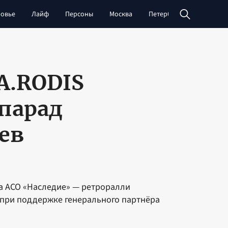
овье
Лайф
Персоны
Москва
Петербург
Сибирь
А.RODIS
парад
ев
ка АСО «Наследие» — ретроралли
при поддержке генерального партнёра