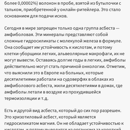
более 0,00002%) волокон в пробе, взятой из бутылочки с
тальком, приобретенной у онлайн-ритейлера. Это стало
основанием для подачи исков.
Сегодня в мире запрещен только одна группа асбеста —
амфиболовая. Эти минералы представляют собой
сложные гидросиликаты с молекулой железа в формуле.
Она сообщает им устойчивость к кислотам, и потому
клетки-уборщики легких, альвеолярные макрофаги, их не
могут вывести. Оставаясь долгие годы в легких, амфиболы
действительно могут стать причиной онкологии. Отметим,
что выяснили это в Европе на больных, которые
десятилетиями работали на судоверфях в облаках из
амфиболового асбеста, жили десятилетиями в домах, где
амфиболы летали в воздухе из прохудившейся
термоизоляции и т.д.
Есть и другой вид асбеста, который до сих пор разрешен.
Это хризотиловый асбест, который является
гидросиликатом магния. Он не обладает устойчивостью к
кислотам, и потому выводится из организма за короткий