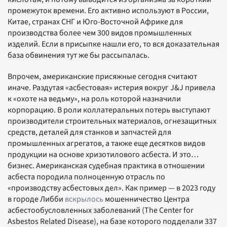
промежуток времени. Его активно используют в России,
Китае, странах СНГ и Юго-Восточной Африке для
производства более чем 300 видов промышленных
изделий. Если в присыпке нашли его, то вся доказательная
база обвинения тут же бы рассыпалась.
Впрочем, американские присяжные сегодня считают
иначе. Раздутая «асбестовая» истерия вокруг J&J привела
к «охоте на ведьму», на роль которой назначили
корпорацию. В роли коллатеральных потерь выступают
производители строительных материалов, огнезащитных
средств, деталей для станков и запчастей для
промышленных агрегатов, а также еще десятков видов
продукции на основе хризотилового асбеста. И это…
бизнес. Американская судебная практика в отношении
асбеста породила полноценную отрасль по
«производству асбестовых дел». Как пример — в 2023 году
в городе Либби
вскрылось
мошенничество Центра
асбестообусловленных заболеваний (The Center for
Asbestos Related Disease), на базе которого подделали 337