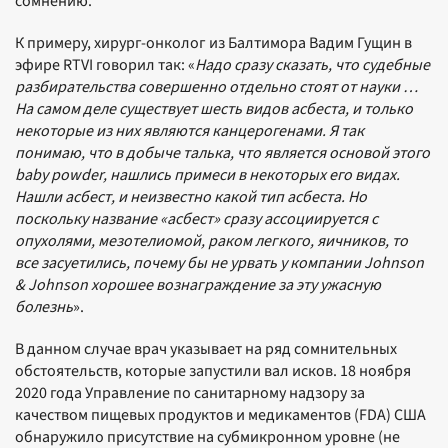
сомнению.
К примеру, хирург-онколог из Балтимора Вадим Гущин в
эфире RTVI говорил так: «
Надо сразу сказать, что судебные
разбирательства совершенно отдельно стоят от науки …
На самом деле существует шесть видов асбеста, и только
некоторые из них являются канцерогенами. Я так
понимаю, что в добыче талька, что является основой этого
baby powder, нашлись примеси в некоторых его видах.
Нашли асбест, и неизвестно какой тип асбеста. Но
поскольку название «асбест» сразу ассоциируется с
опухолями, мезотелиомой, раком легкого, яичников, то
все засуетились, почему бы не урвать у компании Johnson
& Johnson хорошее вознаграждение за эту ужасную
болезнь
».
В данном случае врач указывает на ряд сомнительных
обстоятельств, которые запустили вал исков. 18 ноября
2020 года Управление по санитарному надзору за
качеством пищевых продуктов и медикаментов (FDA) США
обнаружило присутствие на субмикронном уровне (не