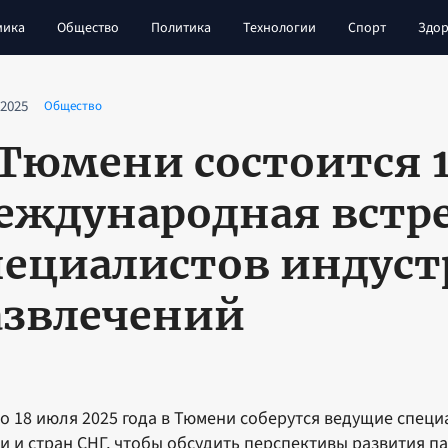
мика
Общество
Политика
Технологии
Спорт
Здор
 2025
Общество
 Тюмени состоится 
еждународная встр
пециалистов индус
азвлечений
по 18 июля 2025 года в Тюмени соберутся ведущие спец
и и стран СНГ, чтобы обсудить перспективы развития п