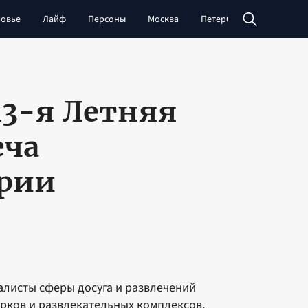
овье
Лайф
Персоны
Москва
Петербург
Сибирь
13-я Летняя
еча
трии
иалисты сферы досуга и развлечений
арков и развлекательных комплексов.