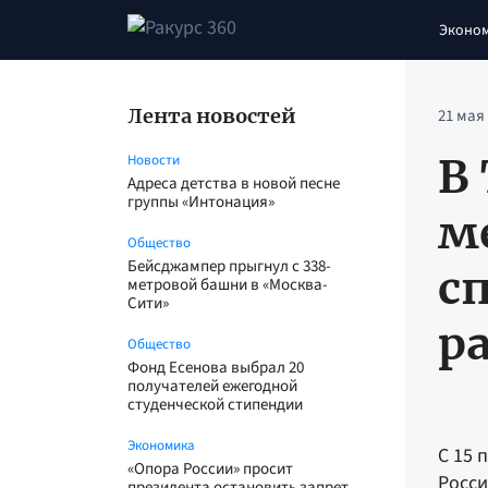
Эконо
Лента новостей
21 мая
В
Новости
Адреса детства в новой песне
группы «Интонация»
м
Общество
Бейсджампер прыгнул с 338-
с
метровой башни в «Москва-
Сити»
р
Общество
Фонд Есенова выбрал 20
получателей ежегодной
студенческой стипендии
Экономика
С 15 
«Опора России» просит
Росси
президента остановить запрет