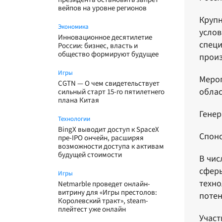
вейпов на уровне регионов
Крупн
Экономика
услов
Инновационное десятилетие
специ
России: бизнес, власть и
общество формируют будущее
произ
Игры
Мероп
CGTN — О чем свидетельствует
облас
сильный старт 15-го пятилетнего
плана Китая
Генер
Технологии
BingX выводит доступ к SpaceX
Спонс
пре-IPO ончейн, расширяя
возможности доступа к активам
будущей стоимости
В чис
сферы
Игры
техно
Netmarble проведет онлайн-
витрину для «Игры престолов:
потен
Королевский тракт», steam-
плейтест уже онлайн
Участ