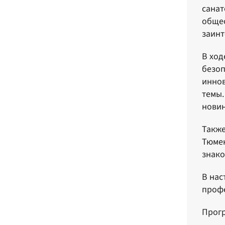
санат
общес
заинт
В ход
безоп
иннов
темы.
новин
Также
Тюмен
знако
В нас
профе
Прогр