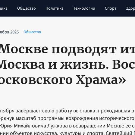
мика
Общество
Политика
Технологии
Спорт
Здор
тября 2025
Общество
 Москве подводят и
Москва и жизнь. Во
осковского Храма»
нтября завершает свою работу выставка, проходившая в 
ркнув масштаб программы возрождения исторического 
Юрия Михайловича Лужкова в возвращении Москве ее св
нии объектов искусства, культуры и спорта. Святейший