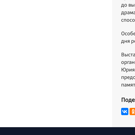
до вы
драма
спосо
Особе
дня р
Выста
орган
Юрия 
предо
памят
Поде