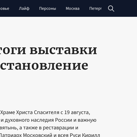
овье
Лайф
Персоны
Москва
Петербург
Сибирь
тоги выставки
сстановление
Храме Христа Спасителя с 19 августа,
и духовного наследия России и важную
ятынь, а также в реставрации и
 Патриарх Московский и всея Руси Кирилл