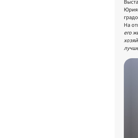
Выста
Юрия 
градо
На от
его ж
хозяй
лучше