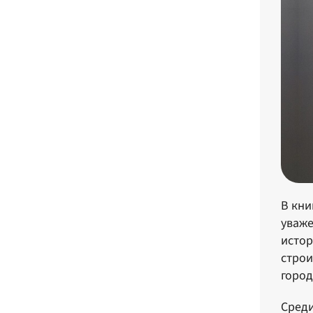
В кни
уваже
истор
строи
город
Среди