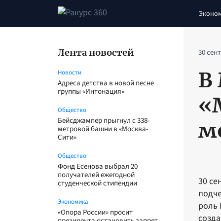
Эконо
Лента новостей
30 сен
В
Новости
Адреса детства в новой песне
группы «Интонация»
«
Общество
Бейсджампер прыгнул с 338-
м
метровой башни в «Москва-
Сити»
Общество
Фонд Есенова выбрал 20
получателей ежегодной
30 се
студенческой стипендии
подче
Экономика
роль 
«Опора России» просит
созда
президента остановить запрет