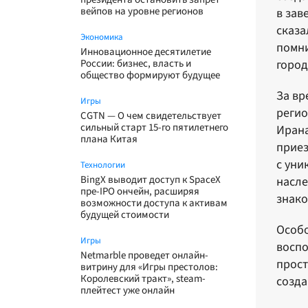
вейпов на уровне регионов
в зав
сказа
Экономика
помни
Инновационное десятилетие
России: бизнес, власть и
город
общество формируют будущее
За вр
Игры
регио
CGTN — О чем свидетельствует
сильный старт 15-го пятилетнего
Ирана
плана Китая
приез
с уни
Технологии
BingX выводит доступ к SpaceX
насле
пре-IPO ончейн, расширяя
знако
возможности доступа к активам
будущей стоимости
Особо
Игры
воспо
Netmarble проведет онлайн-
прост
витрину для «Игры престолов:
Королевский тракт», steam-
созда
плейтест уже онлайн