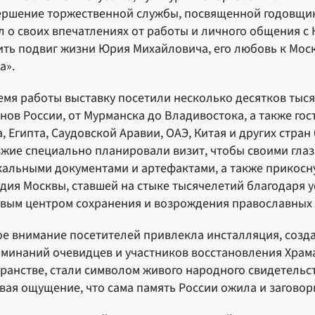
ершение торжественной службы, посвященной годовщин
л о своих впечатлениях от работы и личного общения с
ть подвиг жизни Юрия Михайловича, его любовь к Моск
а».
емя работы выставку посетили несколько десятков тыс
нов России, от Мурманска до Владивостока, а также го
, Египта, Саудовской Аравии, ОАЭ, Китая и других стра
жие специально планировали визит, чтобы своими глаз
кальными документами и артефактами, а также прикосну
дия Москвы, ставшей на стыке тысячелетий благодаря
вым центром сохранения и возрождения православных 
е внимание посетителей привлекла инсталляция, созда
минаний очевидцев и участников восстановления Храм
ранстве, стали символом живого народного свидетельст
вая ощущение, что сама память России ожила и заговор