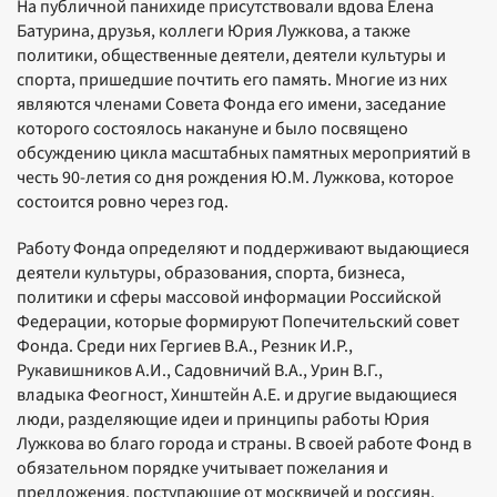
На публичной панихиде присутствовали вдова Елена
Батурина, друзья, коллеги Юрия Лужкова, а также
политики, общественные деятели, деятели культуры и
спорта, пришедшие почтить его память. Многие из них
являются членами Совета Фонда его имени, заседание
которого состоялось накануне и было посвящено
обсуждению цикла масштабных памятных мероприятий в
честь 90-летия со дня рождения Ю.М. Лужкова, которое
состоится ровно через год.
Работу Фонда определяют и поддерживают выдающиеся
деятели культуры, образования, спорта, бизнеса,
политики и сферы массовой информации Российской
Федерации, которые формируют Попечительский совет
Фонда. Среди них Гергиев В.А., Резник И.Р.,
Рукавишников А.И., Садовничий В.А., Урин В.Г.,
владыка Феогност, Хинштейн А.Е. и другие выдающиеся
люди, разделяющие идеи и принципы работы Юрия
Лужкова во благо города и страны. В своей работе Фонд в
обязательном порядке учитывает пожелания и
предложения, поступающие от москвичей и россиян.