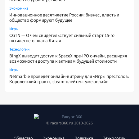
Экономика
Инновационное десятилетие России: бизнес, власть и
общество формируют будущее
Игры
CGTN — О чем свидетельствует сильный старт 15-го
пятилетнего плана Китая
Технологии
BingX выводит доступ к SpaceX пре-IPO ончейн, расширяя
возможности доступа к активам будущей стоимости
Игры
Netmarble проведет онлайн-витрину для «Игры престолов:
Королевский тракт», steam-плейтест уже онлайн
© racurs360.ru 2010-2026
Общество
Экономика
Политика
Технологии