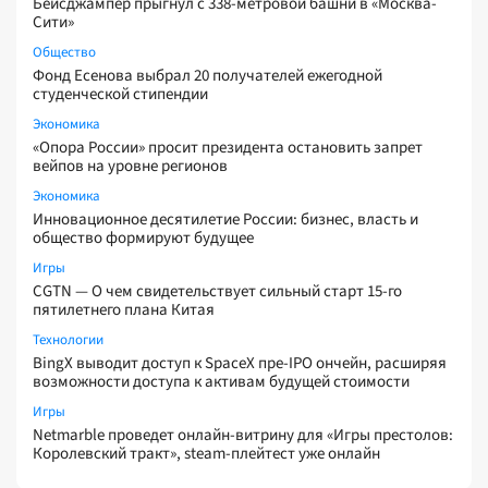
Бейсджампер прыгнул с 338-метровой башни в «Москва-
Сити»
Общество
Фонд Есенова выбрал 20 получателей ежегодной
студенческой стипендии
Экономика
«Опора России» просит президента остановить запрет
вейпов на уровне регионов
Экономика
Инновационное десятилетие России: бизнес, власть и
общество формируют будущее
Игры
CGTN — О чем свидетельствует сильный старт 15-го
пятилетнего плана Китая
Технологии
BingX выводит доступ к SpaceX пре-IPO ончейн, расширяя
возможности доступа к активам будущей стоимости
Игры
Netmarble проведет онлайн-витрину для «Игры престолов:
Королевский тракт», steam-плейтест уже онлайн