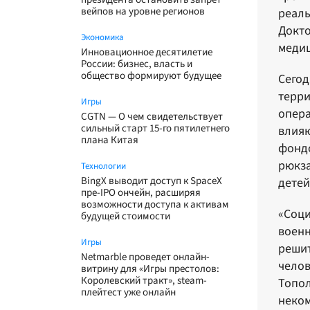
вейпов на уровне регионов
реаль
Докто
Экономика
медиц
Инновационное десятилетие
России: бизнес, власть и
общество формируют будущее
Сегод
терри
Игры
опера
CGTN — О чем свидетельствует
сильный старт 15-го пятилетнего
влияю
плана Китая
фондо
рюкза
Технологии
BingX выводит доступ к SpaceX
детей
пре-IPO ончейн, расширяя
возможности доступа к активам
«Соци
будущей стоимости
военн
Игры
решит
Netmarble проведет онлайн-
челов
витрину для «Игры престолов:
Королевский тракт», steam-
Топол
плейтест уже онлайн
неком