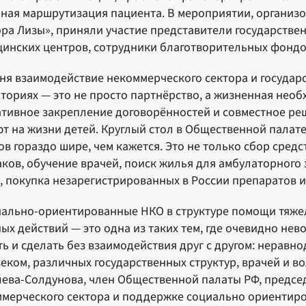
ная маршрутизация пациента. В мероприятии, органи
ра Лизы», приняли участие представители государстве
инских центров, сотрудники благотворительных фондо
ня взаимодействие некоммерческого сектора и государ
ториях — это не просто партнёрство, а жизненная необ
тивное закрепление договорённостей и совместное р
т на жизни детей. Круглый стол в Общественной палат
в гораздо шире, чем кажется. Это не только сбор средс
ков, обучение врачей, поиск жилья для амбулаторного 
, покупка незарегистрированных в России препаратов 
ально-ориентированные НКО в структуре помощи тяже
ых действий — это одна из таких тем, где очевидно нев
ь и сделать без взаимодействия друг с другом: нерав
еком, различных государственных структур, врачей и в
ева-Солдунова, член Общественной палаты РФ, предсе
мерческого сектора и поддержке социально ориентир