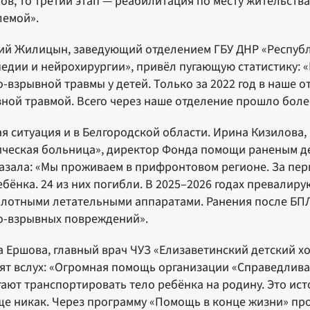
ов, то третий этап — реабилитация по месту жительств
лемой».
ий Жилицын, заведующий отделением ГБУ ДНР «Республ
едии и нейрохирургии», привёл пугающую статистику: «
-взрывной травмы у детей. Только за 2022 год в наше о
ной травмой. Всего через наше отделение прошло более
я ситуация и в Белгородской области. Ирина Кизилова,
ческая больница», директор Фонда помощи раненым де
азала: «Мы проживаем в прифронтовом регионе. За перио
ебёнка. 24 из них погибли. В 2025–2026 годах превалир
лотными летательными аппаратами. Ранения после БП
о-взрывных повреждений».
 Ершова, главный врач ЧУЗ «Елизаветинский детский хос
ят вслух: «Огромная помощь организации «Справедлива
ают транспортировать тело ребёнка на родину. Это ист
е никак. Через программу «Помощь в конце жизни» прош