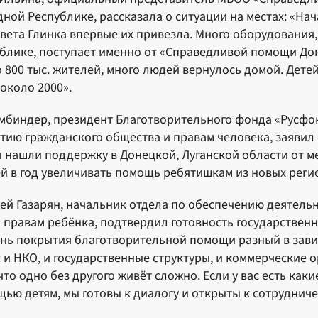
ной Республике, рассказала о ситуации на местах: «Нач
вета Глинка впервые их привезла. Много оборудовани
блике, поступает именно от «Справедливой помощи Док
 800 тыс. жителей, много людей вернулось домой. Дете
около 2000».
мбиндер, президент Благотворительного фонда «Русфон
тию гражданского общества и правам человека, заявил
 нашли поддержку в Донецкой, Луганской области от ме
й в год увеличивать помощь ребятишкам из новых реги
ей Газарян, начальник отдела по обеспечению деятел
 правам ребёнка, подтвердил готовность государственн
нь покрытия благотворительной помощи разный в завис
: и НКО, и государственные структуры, и коммерческие
 что одно без другого живёт сложно. Если у вас есть ка
ью детям, мы готовы к диалогу и открыты к сотрудниче