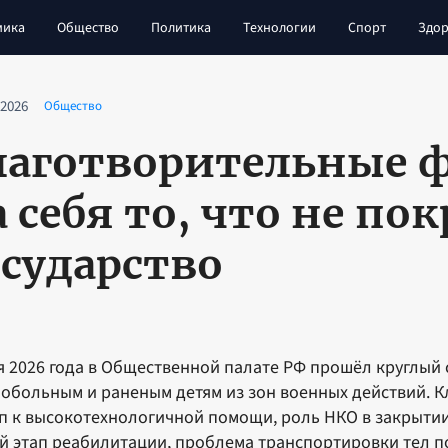
мика
Общество
Политика
Технологии
Спорт
Здор
 2026
Общество
лаготворительные 
а себя то, что не по
осударство
я 2026 года в Общественной палате РФ прошёл круглы
обольным и раненым детям из зон военных действий. 
п к высокотехнологичной помощи, роль НКО в закрытии
й этап реабилитации, проблема транспортировки тел п