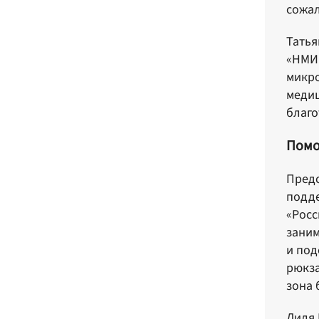
сожал
Татья
«НМИЦ
микро
медиц
благо
Помо
Предс
подде
«Росс
заним
и под
рюкза
зона 
Лиля 