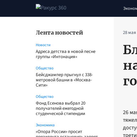
Эконо
Лента новостей
28 мая
Б
Новости
Адреса детства в новой песне
группы «Интонация»
н
Общество
Бейсджампер прыгнул с 338-
г
метровой башни в «Москва-
Сити»
Общество
Фонд Есенова выбрал 20
получателей ежегодной
26 ма
студенческой стипендии
тяжел
Экономика
досту
«Опора России» просит
трети
президента остановить запрет