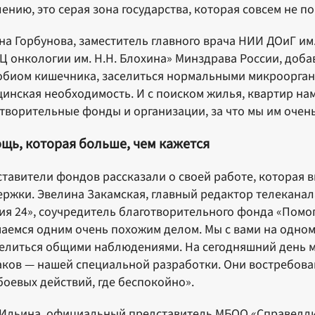
ению, это серая зона государства, которая совсем не по
на Горбунова, заместитель главного врача НИИ ДОиГ им
 онкологии им. Н.Н. Блохина» Минздрава России, доба
биом кишечника, заселиться нормальными микроорган
инская необходимость. И с поиском жилья, квартир н
творительные фонды и организации, за что мы им очен
щь, которая больше, чем кажется
тавители фондов рассказали о своей работе, которая 
ржки. Эвелина Закамская, главный редактор телеканал
ия 24», соучредитель благотворительного фонда «Помог
аемся одним очень похожим делом. Мы с вами на одном
елиться общими наблюдениями. На сегодняшний день м
ков — нашей специальной разработки. Они востребован
боевых действий, где беспокойно».
Ильина, официальный представитель МБОО «Справедли