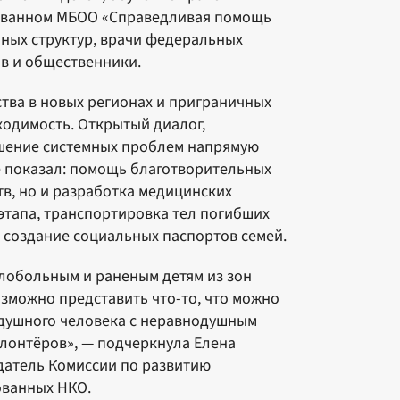
зованном МБОО «Справедливая помощь
нных структур, врачи федеральных
в и общественники.
ства в новых регионах и приграничных
ходимость. Открытый диалог,
ешение системных проблем напрямую
е показал: помощь благотворительных
тв, но и разработка медицинских
этапа, транспортировка тел погибших
и создание социальных паспортов семей.
лобольным и раненым детям из зон
озможно представить что-то, что можно
нодушного человека с неравнодушным
олонтёров», — подчеркнула Елена
датель Комиссии по развитию
ованных НКО.