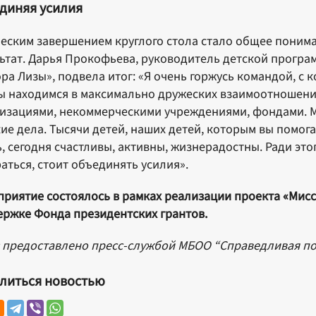
диняя усилия
еским завершением круглого стола стало общее понима
ьтат. Дарья Прокофьева, руководитель детской прог
ра Лизы», подвела итог: «Я очень горжусь командой, с к
ы находимся в максимально дружеских взаимоотношен
изациями, некоммерческими учреждениями, фондами. М
ие дела. Тысячи детей, наших детей, которым вы помога
, сегодня счастливы, активны, жизнерадостны. Ради это
аться, стоит объединять усилия».
риятие состоялось в рамках реализации проекта «Мис
ржке Фонда президентских грантов.
 предоставлено пресс-службой МБОО “Справедливая п
литься новостью