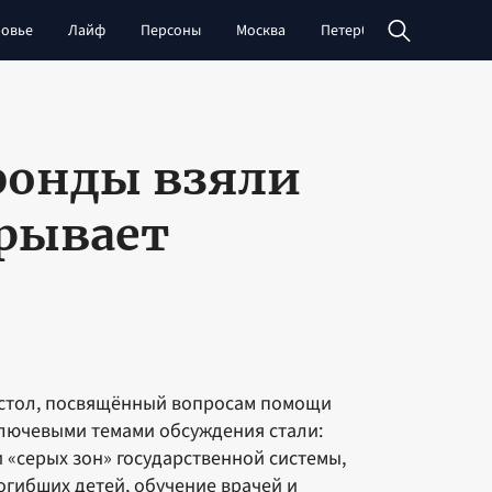
овье
Лайф
Персоны
Москва
Петербург
Сибирь
фонды взяли
крывает
й стол, посвящённый вопросам помощи
Ключевыми темами обсуждения стали:
 «серых зон» государственной системы,
огибших детей, обучение врачей и