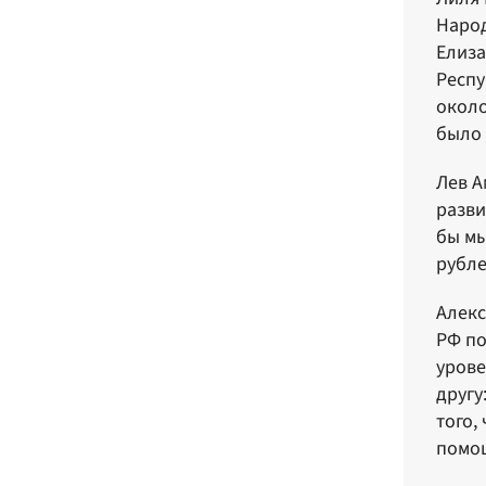
Народ
Елиза
Респу
около
было 
Лев А
разви
бы мы
рубле
Алекс
РФ по
урове
другу
того,
помощ