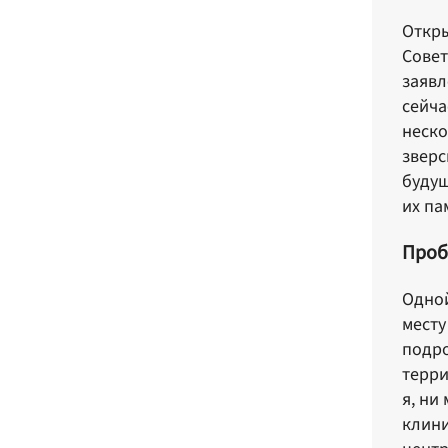
Откры
Совет
заявл
сейча
неско
зверс
будущ
их па
Проб
Одной
месту
подро
терри
я, ни
клини