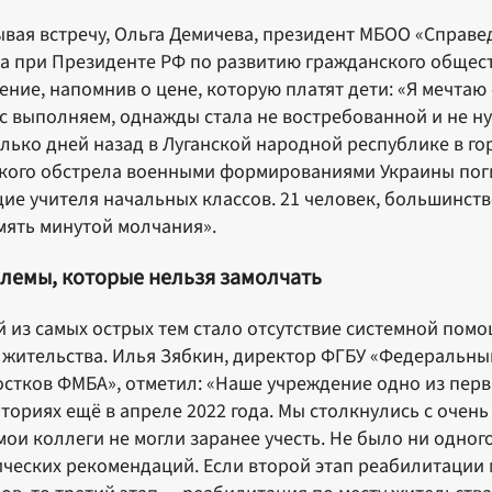
вая встречу, Ольга Демичева, президент МБОО «Справе
а при Президенте РФ по развитию гражданского общест
ение, напомнив о цене, которую платят дети: «Я мечтаю 
с выполняем, однажды стала не востребованной и не н
лько дней назад в Луганской народной республике в го
кого обстрела военными формированиями Украины пог
ие учителя начальных классов. 21 человек, большинство
мять минутой молчания».
лемы, которые нельзя замолчать
 из самых острых тем стало отсутствие системной помо
 жительства. Илья Зябкин, директор ФГБУ «Федеральны
стков ФМБА», отметил: «Наше учреждение одно из перв
ториях ещё в апреле 2022 года. Мы столкнулись с оче
 мои коллеги не могли заранее учесть. Не было ни одно
ческих рекомендаций. Если второй этап реабилитации