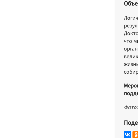
Объе
Логич
резул
Докто
что м
орган
велик
жизнь
собир
Мероп
подде
Фото:
Поде