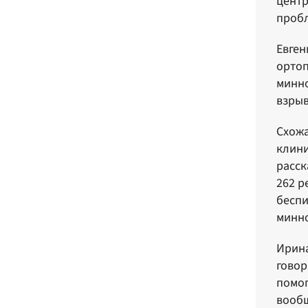
центр
проб
Евген
ортоп
минно
взрыв
Схожа
клини
расск
262 р
беспи
минн
Ирина
говор
помог
вообщ