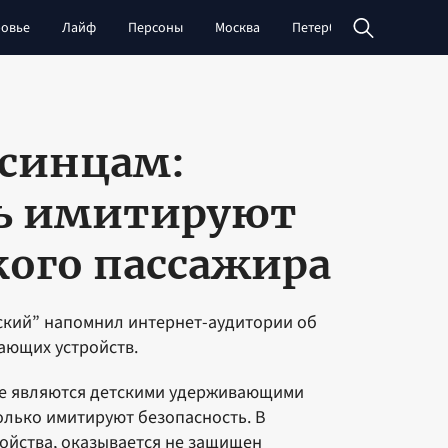
овье
Лайф
Персоны
Москва
Петербург
Сибирь
синцам:
ь имитируют
кого пассажира
ский” напомнил интернет-аудитории об
ающих устройств.
не являются детскими удерживающими
олько имитируют безопасность. В
ройства, оказывается не защищен