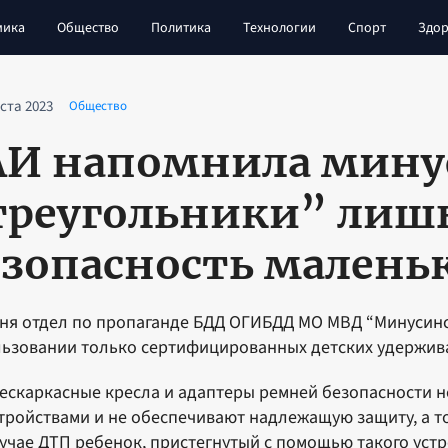
мика
Общество
Политика
Технологии
Спорт
Здор
уста 2023
Общество
АИ напомнила мину
треугольники” лиш
езопасность малень
ня отдел по пропаганде БДД ОГИБДД МО МВД “Минусин
ьзовании только сертифицированных детских удержив
ескаркасные кресла и адаптеры ремней безопасности 
тройствами и не обеспечивают надлежащую защиту, а т
учае ДТП ребенок, пристегнутый с помощью такого уст