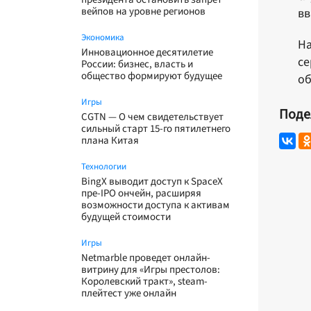
вейпов на уровне регионов
вв
Экономика
На
Инновационное десятилетие
се
России: бизнес, власть и
общество формируют будущее
об
Игры
Поде
CGTN — О чем свидетельствует
сильный старт 15-го пятилетнего
плана Китая
Технологии
BingX выводит доступ к SpaceX
пре-IPO ончейн, расширяя
возможности доступа к активам
будущей стоимости
Игры
Netmarble проведет онлайн-
витрину для «Игры престолов:
Королевский тракт», steam-
плейтест уже онлайн