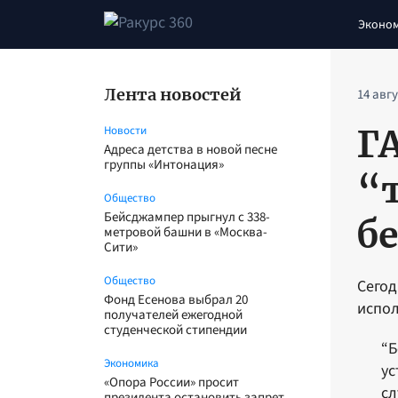
Эконо
Лента новостей
14 авг
Г
Новости
Адреса детства в новой песне
группы «Интонация»
“
Общество
Бейсджампер прыгнул с 338-
б
метровой башни в «Москва-
Сити»
Общество
Сегод
Фонд Есенова выбрал 20
испол
получателей ежегодной
студенческой стипендии
“Б
Экономика
ус
«Опора России» просит
сл
президента остановить запрет