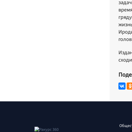
задач
время
гряду
жизнь
Ироди
голов
Издан
сходи
Поде
Общес