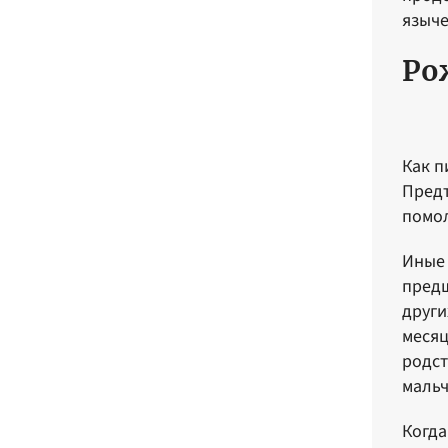
языче
Ро
Как п
Предт
помол
Иные 
предш
други
месяц
родст
мальч
Когда