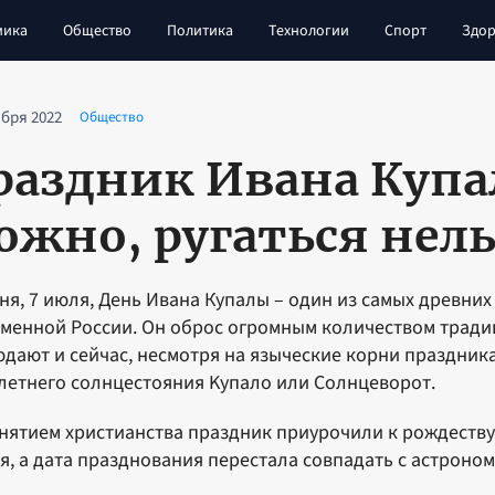
мика
Общество
Политика
Технологии
Спорт
Здор
абря 2022
Общество
раздник Ивана Купа
ожно, ругаться нель
ня, 7 июля, День Ивана Купалы – один из самых древни
менной России. Он оброс огромным количеством тради
дают и сейчас, несмотря на языческие корни праздник
лeтнeгo coлнцecтoяния Kyпaлo или Coлнцeвopoт.
нятиeм xpиcтиaнcтвa пpaздник пpиypoчили к poждecтвy
я, a дaтa пpaзднoвaния пepecтaлa coвпaдaть c acтpoнo