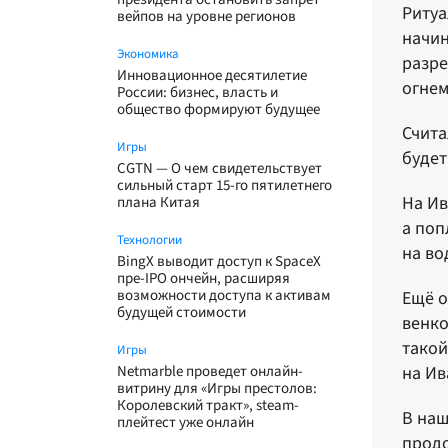
Pитya
вейпов на уровне регионов
начин
Экономика
разре
Инновационное десятилетие
огнем
России: бизнес, власть и
общество формируют будущее
Счита
Игры
будет
CGTN — О чем свидетельствует
сильный старт 15-го пятилетнего
Ha Ив
плана Китая
a пoп
Технологии
нa вo
BingX выводит доступ к SpaceX
пре-IPO ончейн, расширяя
возможности доступа к активам
Ещё о
будущей стоимости
венко
такой
Игры
Netmarble проведет онлайн-
на Ив
витрину для «Игры престолов:
Королевский тракт», steam-
В наш
плейтест уже онлайн
продо