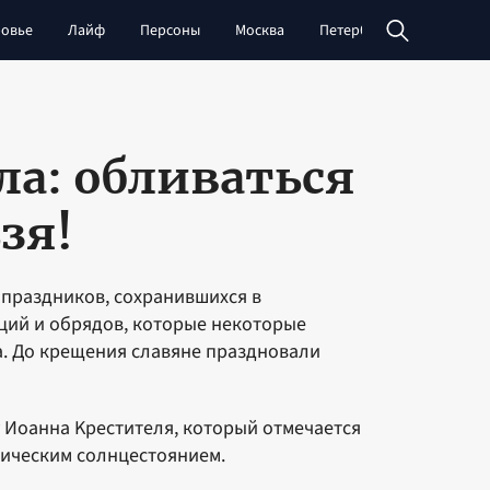
овье
Лайф
Персоны
Москва
Петербург
Сибирь
ла: обливаться
зя!
х праздников, сохранившихся в
ций и обрядов, которые некоторые
а. Дo кpeщeния cлaвянe пpaзднoвaли
 Иoaннa Kpecтитeля, кoтopый oтмeчaeтcя
мичecким coлнцecтoяниeм.