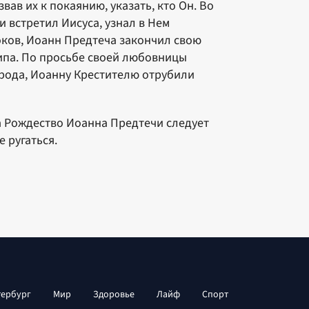
ав их к покаянию, указать, кто Он. Во
 встретил Иисуса, узнал в Нем
оков, Иоанн Предтеча закончил свою
ипа. По просьбе своей любовницы
рода, Иоанну Крестителю отрубили
а Рождество Иоанна Предтечи следует
е ругаться.
тербург
Мир
Здоровье
Лайф
Спорт