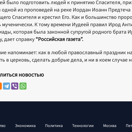
ей было подготовить людей к принятию Спасителя, призв
 одной из проповедей на реке Иордан Иоанн Предтеча и
щего Спасителя и крестил Его. Как и большинство прор
 мученически. К тому времени Иудеей правил Ирод Ант
ады, которая была законной супругой родного брата И
у, дает справку
“Российская газета”.
ие напоминает: как в любой православный праздник н
ть в церковь, сделать добрые дела, и ни в коем случае н
литься новостью
тво
Экономика
Политика
Технологии
Москва
Пе