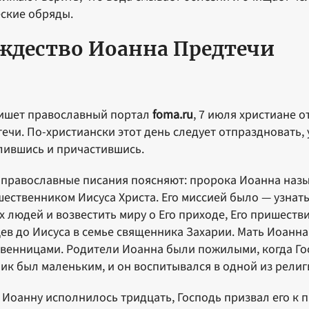
ские обряды.
ждество Иоанна Предтечи
ишет православный портал
foma.ru
, 7 июля христиане 
ечи. По-христиански этот день следует отпраздновать, 
ившись и причастившись.
православные писания поясняют: пророка Иоанна назы
ественником Иисуса Христа. Его миссией было — узнать
х людей и возвестить миру о Его приходе, Его пришеств
ев до Иисуса в семье священника Захарии. Мать Иоанна
венницами. Родители Иоанна были пожилыми, когда Гос
ик был маленьким, и он воспитывался в одной из религ
 Иоанну исполнилось тридцать, Господь призвал его к 