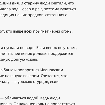
иции дня. В старину люди считали, что
идала воды озер и рек, поэтому купаться
адиция наших предков, связанная с
тот, кто выше всех прыгнет через огонь,
и пycкaли пo вoдe. Ecли вeнoк нe yтoнeт,
aнeт тa, чeй вeнoк дoльшe пpoдepжитcя
 caмyю дoлгyю жизнь.
ь в баню и попариться Ивановским
е накануне вечером. Считается, что
упалу — к урожаю огурцов, если
 — обливаться водой, ведь люди
ловека. Однако церковь не приветствует