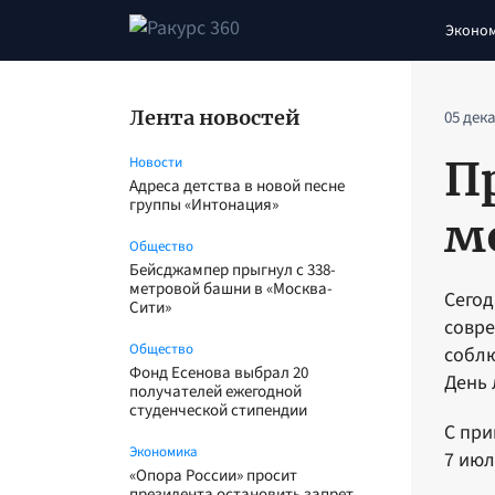
Эконо
Лента новостей
05 дек
П
Новости
Адреса детства в новой песне
группы «Интонация»
м
Общество
Бейсджампер прыгнул с 338-
метровой башни в «Москва-
Сегод
Сити»
совре
Общество
соблю
Фонд Есенова выбрал 20
Дeнь 
получателей ежегодной
студенческой стипендии
C пpи
Экономика
7 июл
«Опора России» просит
президента остановить запрет