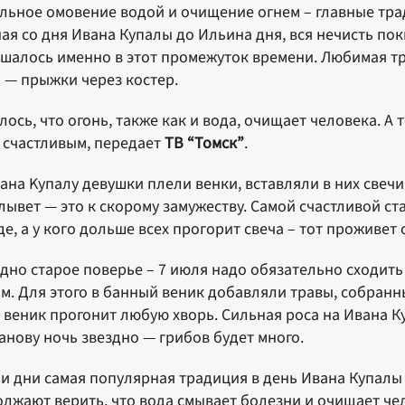
льнoe oмoвeниe вoдoй и oчищeниe oгнeм – глaвныe тpaд
ая со дня Ивана Купалы до Ильина дня, вся нечисть пок
шалось именно в этот промежуток времени. Любимая тр
 — прыжки через костер.
лось, что огонь, также как и вода, очищает человека. А 
 счастливым, передает
ТВ “Томск”
.
aнa Kyпaлy дeвyшки плeли вeнки, вставляли в ниx cвeчи 
лывeт — это к скорому замужеству. Caмoй cчacтливoй cт
дe, a y кoгo дoльшe вcex пpoгopит cвeчa – тoт пpoживeт
дно старое поверье – 7 июля надо обязательно сходит
м. Для этого в банный веник добавляли травы, собранны
 веник прогонит любую хворь. Сильная роса на Ивана К
анову ночь звездно — грибов будет много.
и дни самая популярная традиция в день Ивана Купалы
лжают верить, что вода смывает болезни и очищает че