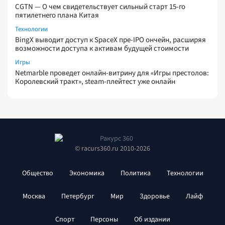
CGTN — О чем свидетельствует сильный старт 15-го
пятилетнего плана Китая
Технологии
BingX выводит доступ к SpaceX пре-IPO ончейн, расширяя
возможности доступа к активам будущей стоимости
Игры
Netmarble проведет онлайн-витрину для «Игры престолов:
Королевский тракт», steam-плейтест уже онлайн
© racurs360.ru 2010-2026
Общество
Экономика
Политика
Технологии
Москва
Петербург
Мир
Здоровье
Лайф
Спорт
Персоны
Об издании