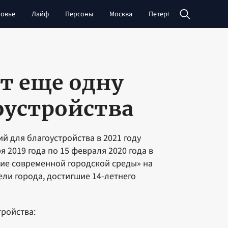
овье
Лайф
Персоны
Москва
Петербург
Сибирь
т еще одну
оустройства
 для благоустройства в 2021 году
я 2019 года по 15 февраля 2020 года в
е современной городской среды» на
ели города, достигшие 14-летнего
ройства: