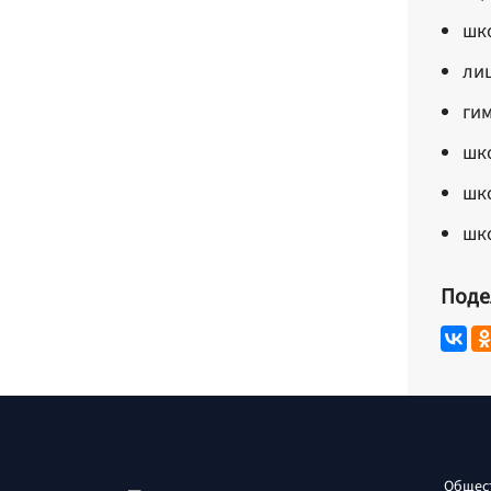
шко
лиц
гим
шко
шко
шко
Поде
Общес