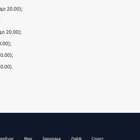
о 20.00);
;
о 20.00);
.00);
0.00);
0.00).
тербург
Мир
Здоровье
Лайф
Спорт