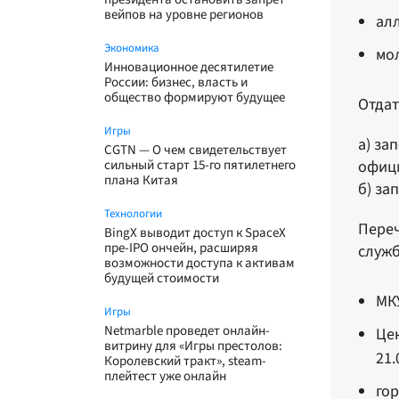
вейпов на уровне регионов
алл
Экономика
мо
Инновационное десятилетие
России: бизнес, власть и
общество формируют будущее
Отдат
Игры
а) за
CGTN — О чем свидетельствует
сильный старт 15-го пятилетнего
офици
плана Китая
б) за
Технологии
Переч
BingX выводит доступ к SpaceX
пре-IPO ончейн, расширяя
служб
возможности доступа к активам
будущей стоимости
МКУ
Игры
Netmarble проведет онлайн-
Цен
витрину для «Игры престолов:
21.
Королевский тракт», steam-
плейтест уже онлайн
гор