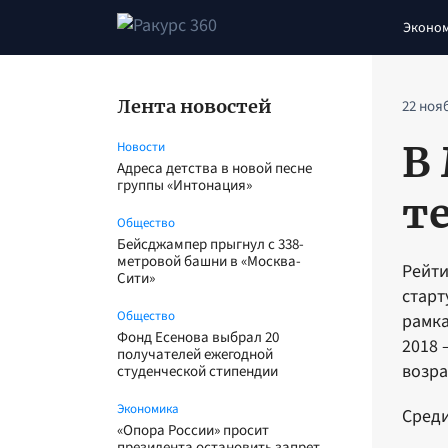
Эконо
Лента новостей
22 ноя
В
Новости
Адреса детства в новой песне
группы «Интонация»
т
Общество
Бейсджампер прыгнул с 338-
метровой башни в «Москва-
Рейти
Сити»
старт
Общество
рамка
Фонд Есенова выбрал 20
2018 
получателей ежегодной
возра
студенческой стипендии
Экономика
Среди
«Опора России» просит
президента остановить запрет