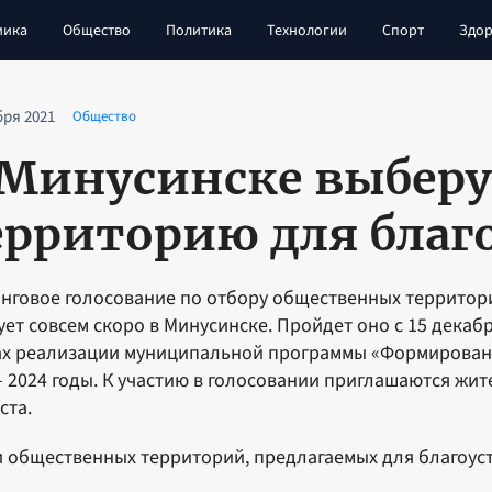
мика
Общество
Политика
Технологии
Спорт
Здор
бря 2021
Общество
 Минусинске выберу
ерриторию для благ
нговое голосование по отбору общественных территорий
ует совсем скоро в Минусинске. Пройдет оно с 15 декабр
х реализации муниципальной программы «Формировани
– 2024 годы. К участию в голосовании приглашаются жит
ста.
 общественных территорий, предлагаемых для благоуст