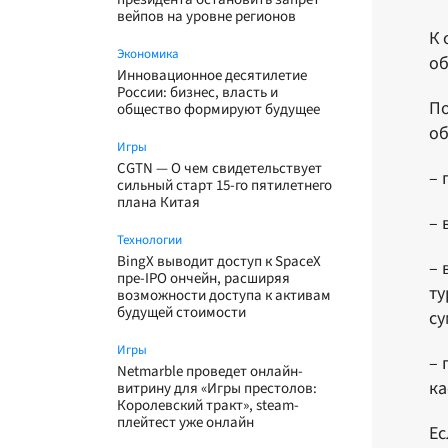
вейпов на уровне регионов
К 
Экономика
об
Инновационное десятилетие
России: бизнес, власть и
По
общество формируют будущее
об
Игры
CGTN — О чем свидетельствует
– 
сильный старт 15-го пятилетнего
плана Китая
– 
Технологии
BingX выводит доступ к SpaceX
– 
пре-IPO ончейн, расширяя
ту
возможности доступа к активам
будущей стоимости
су
Игры
– 
Netmarble проведет онлайн-
ка
витрину для «Игры престолов:
Королевский тракт», steam-
плейтест уже онлайн
Ес