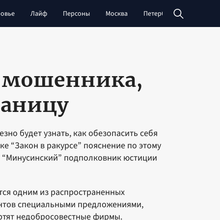
овье
Лайф
Персоны
Москва
Петербург
Сибирь
й мошенника,
раницу
езно будет узнать, как обезопасить себя
ке “Закон в ракурсе” пояснение по этому
и “Минусинский” подполковник юстиции
тся одним из распространенных
ентов специальными предложениями,
ортят недобросовестные фирмы.