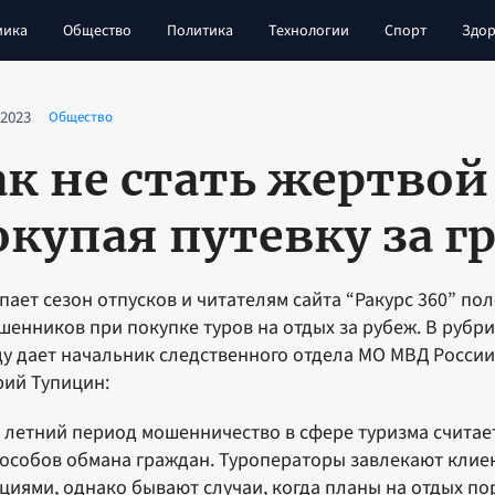
мика
Общество
Политика
Технологии
Спорт
Здор
 2023
Общество
ак не стать жертво
окупая путевку за г
пает сезон отпусков и читателям сайта “Ракурс 360” пол
шенников при покупке туров на отдых за рубеж. В рубри
у дает начальник следственного отдела МО МВД Росси
ий Тупицин:
 летний период мошенничество в сфере туризма считае
особов обмана граждан. Туроператоры завлекают кли
циями, однако бывают случаи, когда планы на отдых п