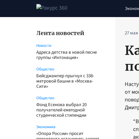
Эконо
Лента новостей
27 мая
К
Новости
Адреса детства в новой песне
группы «Интонация»
п
Общество
Бейсджампер прыгнул с 338-
метровой башни в «Москва-
Насту
Сити»
от мо
Общество
повод
Фонд Есенова выбрал 20
Дмитр
получателей ежегодной
студенческой стипендии
“В
Экономика
сп
«Опора России» просит
ак
президента остановить запрет