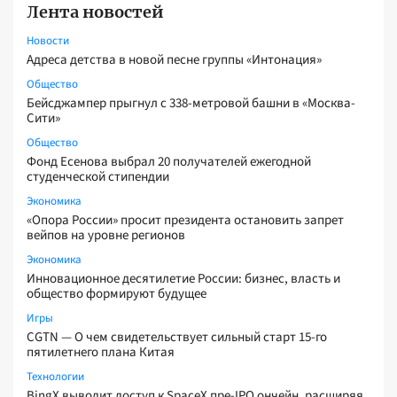
Лента новостей
Новости
Адреса детства в новой песне группы «Интонация»
Общество
Бейсджампер прыгнул с 338-метровой башни в «Москва-
Сити»
Общество
Фонд Есенова выбрал 20 получателей ежегодной
студенческой стипендии
Экономика
«Опора России» просит президента остановить запрет
вейпов на уровне регионов
Экономика
Инновационное десятилетие России: бизнес, власть и
общество формируют будущее
Игры
CGTN — О чем свидетельствует сильный старт 15-го
пятилетнего плана Китая
Технологии
BingX выводит доступ к SpaceX пре-IPO ончейн, расширяя