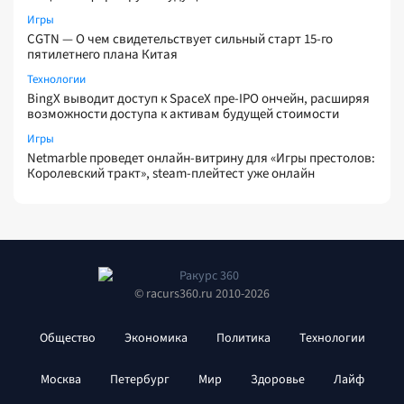
Игры
CGTN — О чем свидетельствует сильный старт 15-го
пятилетнего плана Китая
Технологии
BingX выводит доступ к SpaceX пре-IPO ончейн, расширяя
возможности доступа к активам будущей стоимости
Игры
Netmarble проведет онлайн-витрину для «Игры престолов:
Королевский тракт», steam-плейтест уже онлайн
© racurs360.ru 2010-2026
Общество
Экономика
Политика
Технологии
Москва
Петербург
Мир
Здоровье
Лайф