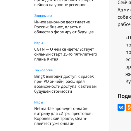
Сейча
вейпов на уровне регионов
Админ
Экономика
собак
Инновационное десятилетие
рабоч
России: бизнес, власть и
общество формируют будущее
«П
Игры
пр
CGTN — О чем свидетельствует
пр
сильный старт 15-го пятилетнего
ес
плана Китая
вр
Технологии
жи
BingX выводит доступ к SpaceX
Ку
пре-IPO ончейн, расширяя
возможности доступа к активам
будущей стоимости
Поде
Игры
Netmarble проведет онлайн-
витрину для «Игры престолов:
Королевский тракт», steam-
плейтест уже онлайн