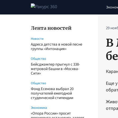
Эконо
Лента новостей
29 ноя
В
Новости
Адреса детства в новой песне
группы «Интонация»
б
Общество
Бейсджампер прыгнул с 338-
метровой башни в «Москва-
Каран
Сити»
Еще у
Общество
Фонд Есенова выбрал 20
обрат
получателей ежегодной
студенческой стипендии
Живот
отпра
Экономика
«Опора России» просит
президента остановить запрет