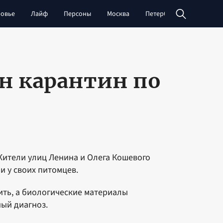
овье
Лайф
Персоны
Москва
Петербург
Сибирь
н карантин по
Жители улиц Ленина и Олега Кошевого
и у своих питомцев.
ить, а биологические материалы
ный диагноз.