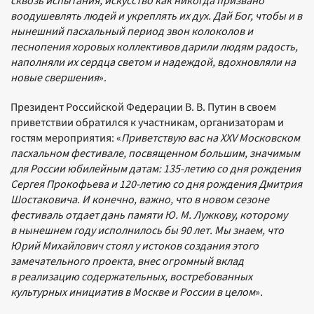
сквозь испытания, искусство как никогда призвано
воодушевлять людей и укреплять их дух. Дай Бог, чтобы и в
нынешний пасхальный период звон колоколов и
песнопения хоровых коллективов дарили людям радость,
наполняли их сердца светом и надеждой, вдохновляли на
новые свершения
».
Президент Российской Федерации В. В. Путин в своем
приветствии обратился к участникам, организаторам и
гостям мероприятия: «
Приветствую вас на XXV Московском
пасхальном фестивале, посвященном большим, значимым
для
России юбилейным датам: 135-летию со дня рождения
Сергея Прокофьева и 120-летию со дня рождения Дмитрия
Шостаковича. И конечно, важно, что в новом сезоне
фестиваль отдает дань памяти Ю. М. Лужкову, которому
в нынешнем году исполнилось бы 90 лет. Мы знаем, что
Юрий Михайлович стоял у истоков создания этого
замечательного проекта, внес огромный вклад
в реализацию содержательных, востребованных
культурных инициатив в Москве и России в целом
».