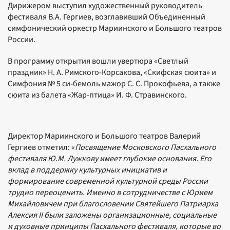
Дирижером выступил художественный руководитель
фестиваля В.А. Гергиев, возглавивший Объединенный
симфонический оркестр Мариинского и Большого театров
России.
В программу открытия вошли увертюра «Светлый
праздник» Н. А. Римского-Корсакова, «Скифская сюита» и
Симфония № 5 си-бемоль мажор С. С. Прокофьева, а также
сюита из балета «Жар-птица» И. Ф. Стравинского.
Директор Мариинского и Большого театров Валерий
Гергиев отметил: «
Посвящение Московского Пасхального
фестиваля Ю.М. Лужкову имеет глубокие основания. Его
вклад в поддержку культурных инициатив и
формирование современной культурной среды России
трудно переоценить. Именно в сотрудничестве с Юрием
Михайловичем при благословении Святейшего Патриарха
Алексия II были заложены организационные, социальные
и духовные принципы Пасхального фестиваля, которые во