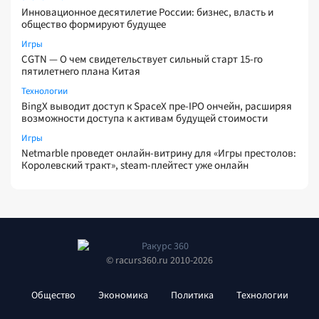
Инновационное десятилетие России: бизнес, власть и
общество формируют будущее
Игры
CGTN — О чем свидетельствует сильный старт 15-го
пятилетнего плана Китая
Технологии
BingX выводит доступ к SpaceX пре-IPO ончейн, расширяя
возможности доступа к активам будущей стоимости
Игры
Netmarble проведет онлайн-витрину для «Игры престолов:
Королевский тракт», steam-плейтест уже онлайн
© racurs360.ru 2010-2026
Общество
Экономика
Политика
Технологии